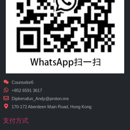
Counselor6
+852 6591 3617
Diplomafun_Andy@proton.me
170-172 Aberdeen Main Road, Hong Kong
支付方式