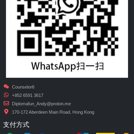
Counselor6
+852 6591 3617
Diplomafun_Andy@proton.me
170-172 Aberdeen Main Road, Hong Kong
支付方式