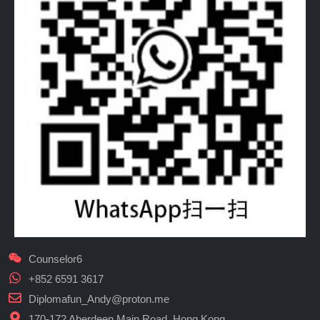
Counselor6
+852 6591 3617
Diplomafun_Andy@proton.me
170-172 Aberdeen Main Road, Hong Kong