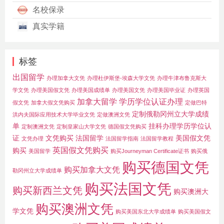
名校保录
真实学籍
标签
出国留学
办理加拿大文凭
办理杜伊斯堡-埃森大学文凭
办理牛津布鲁克斯大
学文凭
办理美国假文凭
办理美国成绩单
办理美国文凭
办理美国毕业证
办理英国
加拿大留学
学历学位认证办理
假文凭
加拿大假文凭购买
定做巴特
定制俄勒冈州立大学成绩
洪内夫国际应用技术大学毕业文凭
定做澳洲文凭
单
挂科办理学历学位认
定制澳洲文凭
定制皇家山大学文凭
德国假文凭购买
证
文凭购买
法国留学
美国假文凭
文凭办理
法国留学指南
法国留学教程
英国假文凭购买
购买
美国留学
购买Journeyman Certificate证书
购买俄
购买德国文凭
购买加拿大文凭
勒冈州立大学成绩单
购买法国文凭
购买新西兰文凭
购买澳洲大
购买澳洲文凭
学文凭
购买美国东北大学成绩单
购买美国假文