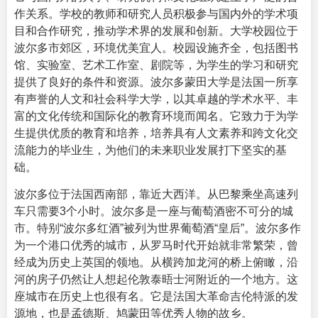
作关系。学校的教师和研究人员积极参与国内外的学术项
目和合作研究，推动学术界的发展和创新。大学校园位于
波尔多市郊区，环境优美宜人。校园设施齐全，包括图书
馆、实验室、艺术工作室、剧院等，为学生的学习和研究
提供了良好的条件和资源。波尔多蒙田大学是法国一所享
有声誉的人文和社会科学大学，以其卓越的学术水平、丰
富的文化传统和国际化的教育环境而闻名。它致力于为学
生提供优质的教育和培养，培养具有人文素养和跨文化交
流能力的毕业生，为他们的未来职业发展打下坚实的基
础。
波尔多位于法国西南部，靠近大西洋。从巴黎乘坐高速列
车只需要3个小时。波尔多是一座与葡萄酒密不可分的城
市。特别“波尔多红酒”被列为世界葡萄酒“皇后”。波尔多作
为一个港口优秀的城市，从罗马时代开始就非常繁荣，曾
经成为历史上英国的领地。从横跨加龙河的桥上俯瞰，沿
河的房子仍然让人想起伦敦泰晤士河附近的一个地方。这
座城市在历史上也很有名。它是法国大革命吉伦特派的发
源地，也是孟德斯、鸠蒙田等优秀人物的故乡。