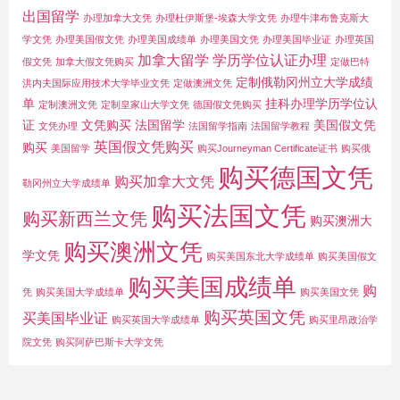
出国留学
办理加拿大文凭
办理杜伊斯堡-埃森大学文凭
办理牛津布鲁克斯大
学文凭
办理美国假文凭
办理美国成绩单
办理美国文凭
办理美国毕业证
办理英国
加拿大留学
学历学位认证办理
假文凭
加拿大假文凭购买
定做巴特
定制俄勒冈州立大学成绩
洪内夫国际应用技术大学毕业文凭
定做澳洲文凭
单
挂科办理学历学位认
定制澳洲文凭
定制皇家山大学文凭
德国假文凭购买
证
文凭购买
法国留学
美国假文凭
文凭办理
法国留学指南
法国留学教程
英国假文凭购买
购买
美国留学
购买Journeyman Certificate证书
购买俄
购买德国文凭
购买加拿大文凭
勒冈州立大学成绩单
购买法国文凭
购买新西兰文凭
购买澳洲大
购买澳洲文凭
学文凭
购买美国东北大学成绩单
购买美国假文
购买美国成绩单
购
凭
购买美国大学成绩单
购买美国文凭
购买英国文凭
买美国毕业证
购买英国大学成绩单
购买里昂政治学
院文凭
购买阿萨巴斯卡大学文凭