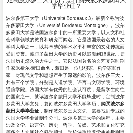
定制波尔多三大学历，怎样购买波尔多蒙田大
学毕业证？
波尔多第三大学（Université Bordeaux 3）最新全称为波
尔多蒙田大学（
Université Bordeaux Montaigne
）。波尔
多蒙田大学是法国波尔多市的一所重要大学，以人文和社
会科学领域的教育和研究而闻名。它是法国最著名的人文
学科大学之一，以其卓越的学术水平和丰富的文化传统而
受到赞誉。波尔多蒙田大学的历史可以追溯到16世纪，是
法国历史悠久的大学之一。它以法国著名的文艺复兴时期
作家米歇尔·蒙田命名，蒙田是一位思想家、哲学家和作
家，对现代文学和思想产生了深远的影响。波尔多三大，
共有三个学院，分别是人道学院、语言与文明学院、环境
通信学院。法国大学有优秀的社会认可度，是留学生向往
的国家之一。就读波尔多蒙田大学不能毕业时，定制波尔
多蒙田大学文凭，复刻波尔多蒙田大学学历，
购买波尔多
蒙田大学毕业证
，制作波尔多三大文凭，需要找到专业的
法国大学毕业证
制作公司。波尔多第三大学的课程，主要
涉及文学、语言学、历史、哲学、传媒、艺术和文化研究
等多个人文和社会科学领域。学校注重培养学生的批判思