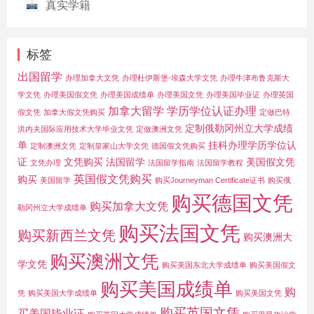
真实学籍
标签
出国留学
办理加拿大文凭
办理杜伊斯堡-埃森大学文凭
办理牛津布鲁克斯大
学文凭
办理美国假文凭
办理美国成绩单
办理美国文凭
办理美国毕业证
办理英国
加拿大留学
学历学位认证办理
假文凭
加拿大假文凭购买
定做巴特
定制俄勒冈州立大学成绩
洪内夫国际应用技术大学毕业文凭
定做澳洲文凭
单
挂科办理学历学位认
定制澳洲文凭
定制皇家山大学文凭
德国假文凭购买
证
文凭购买
法国留学
美国假文凭
文凭办理
法国留学指南
法国留学教程
英国假文凭购买
购买
美国留学
购买Journeyman Certificate证书
购买俄
购买德国文凭
购买加拿大文凭
勒冈州立大学成绩单
购买法国文凭
购买新西兰文凭
购买澳洲大
购买澳洲文凭
学文凭
购买美国东北大学成绩单
购买美国假文
购买美国成绩单
购
凭
购买美国大学成绩单
购买美国文凭
购买英国文凭
买美国毕业证