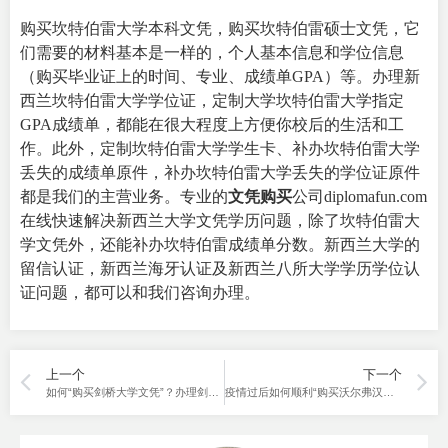
购买坎特伯雷大学本科文凭，购买坎特伯雷硕士文凭，它
们需要的材料基本是一样的，个人基本信息和学位信息
（购买毕业证上的时间、专业、成绩单GPA）等。办理新
西兰坎特伯雷大学学位证，定制大学坎特伯雷大学指定
GPA成绩单，都能在很大程度上方便你校后的生活和工
作。此外，定制坎特伯雷大学学生卡、补办坎特伯雷大学
丢失的成绩单原件，补办坎特伯雷大学丢失的学位证原件
都是我们的主营业务。专业的
文凭购买
公司diplomafun.com
在线快速解决新西兰大学文凭学历问题，除了坎特伯雷大
学文凭外，还能补办坎特伯雷成绩单分数。新西兰大学的
留信认证，新西兰海牙认证及新西兰八所大学学历学位认
证问题，都可以和我们咨询办理。
上一个
下一个
如何“购买剑桥大学文凭”？办理剑桥大学毕业证。
疫情过后如何顺利“购买沃尔弗汉普顿大学文凭