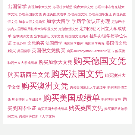
出国留学
办理加拿大文凭
办理杜伊斯堡-埃森大学文凭
办理牛津布鲁克斯大
学文凭
办理美国假文凭
办理美国成绩单
办理美国文凭
办理美国毕业证
办理英国
加拿大留学
学历学位认证办理
假文凭
加拿大假文凭购买
定做巴特
定制俄勒冈州立大学成绩
洪内夫国际应用技术大学毕业文凭
定做澳洲文凭
单
挂科办理学历学位认
定制澳洲文凭
定制皇家山大学文凭
德国假文凭购买
证
文凭购买
法国留学
美国假文凭
文凭办理
法国留学指南
法国留学教程
英国假文凭购买
购买
美国留学
购买Journeyman Certificate证书
购买俄
购买德国文凭
购买加拿大文凭
勒冈州立大学成绩单
购买法国文凭
购买新西兰文凭
购买澳洲大
购买澳洲文凭
学文凭
购买美国东北大学成绩单
购买美国假文
购买美国成绩单
购
凭
购买美国大学成绩单
购买美国文凭
购买英国文凭
买美国毕业证
购买英国大学成绩单
购买里昂政治学
院文凭
购买阿萨巴斯卡大学文凭