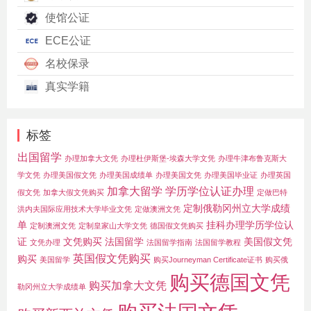
使馆公证
ECE公证
名校保录
真实学籍
标签
出国留学
办理加拿大文凭
办理杜伊斯堡-埃森大学文凭
办理牛津布鲁克斯大
学文凭
办理美国假文凭
办理美国成绩单
办理美国文凭
办理美国毕业证
办理英国
加拿大留学
学历学位认证办理
假文凭
加拿大假文凭购买
定做巴特
定制俄勒冈州立大学成绩
洪内夫国际应用技术大学毕业文凭
定做澳洲文凭
单
挂科办理学历学位认
定制澳洲文凭
定制皇家山大学文凭
德国假文凭购买
证
文凭购买
法国留学
美国假文凭
文凭办理
法国留学指南
法国留学教程
英国假文凭购买
购买
美国留学
购买Journeyman Certificate证书
购买俄
购买德国文凭
购买加拿大文凭
勒冈州立大学成绩单