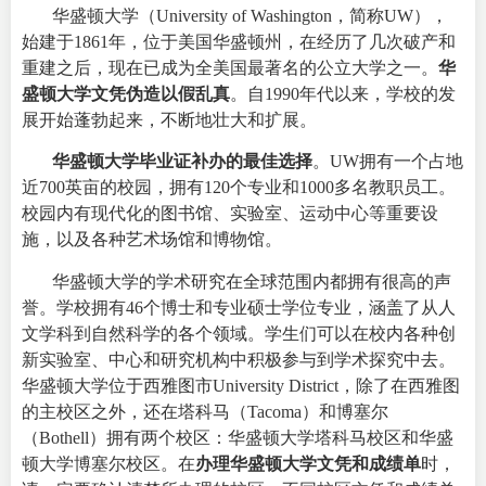
华盛顿大学
（University of Washington，简称UW），
始建于1861年，位于美国华盛顿州，在经历了几次破产和
重建之后，现在已成为全美国最著名的公立大学之一。
华
盛顿大学文凭伪造以假乱真
。自1990年代以来，学校的发
展开始蓬勃起来，不断地壮大和扩展。
华盛顿大学毕业证补办的最佳选择
。UW拥有一个占地
近700英亩的校园，拥有120个专业和1000多名教职员工。
校园内有现代化的图书馆、实验室、运动中心等重要设
施，以及各种艺术场馆和博物馆。
华盛顿大学的学术研究在全球范围内都拥有很高的声
誉。学校拥有46个博士和专业硕士学位专业，涵盖了从人
文学科到自然科学的各个领域。学生们可以在校内各种创
新实验室、中心和研究机构中积极参与到学术探究中去。
华盛顿大学位于西雅图市University District，除了在西雅图
的主校区之外，还在塔科马（Tacoma）和博塞尔
（Bothell）拥有两个校区：华盛顿大学塔科马校区和华盛
顿大学博塞尔校区。在
办理华盛顿大学文凭和成绩单
时，