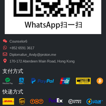
Counselor6
+852 6591 3617
Diplomafun_Andy@proton.me
170-172 Aberdeen Main Road, Hong Kong
支付方式
快递方式