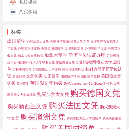
名校保录
真实学籍
标签
出国留学
办理加拿大文凭
办理杜伊斯堡-埃森大学文凭
办理牛津布鲁克斯大
学文凭
办理美国假文凭
办理美国成绩单
办理美国文凭
办理美国毕业证
办理英国
加拿大留学
学历学位认证办理
假文凭
加拿大假文凭购买
定做巴特
定制俄勒冈州立大学成绩
洪内夫国际应用技术大学毕业文凭
定做澳洲文凭
单
挂科办理学历学位认
定制澳洲文凭
定制皇家山大学文凭
德国假文凭购买
证
文凭购买
法国留学
美国假文凭
文凭办理
法国留学指南
法国留学教程
英国假文凭购买
购买
美国留学
购买Journeyman Certificate证书
购买俄
购买德国文凭
购买加拿大文凭
勒冈州立大学成绩单
购买法国文凭
购买新西兰文凭
购买澳洲大
购买澳洲文凭
学文凭
购买美国东北大学成绩单
购买美国假文
购买美国成绩单