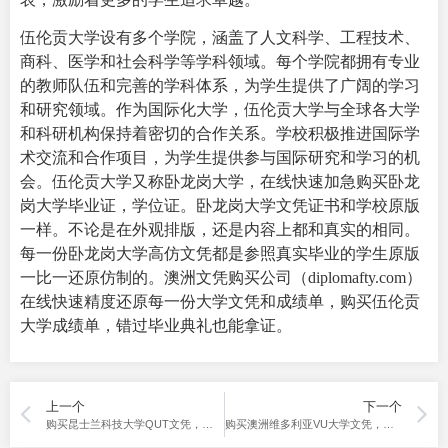
伍伦贡大学设有多个学院，涵盖了人文科学、工程技术、
商科、医学和社会科学等学科领域。每个学院都拥有专业
的教师队伍和完善的学科体系，为学生提供了广阔的学习
和研究领域。
作为国际化大学，伍伦贡大学与全球各大学
和科研机构保持着密切的合作关系。学校积极推进国际学
术交流和合作项目，为学生提供参与国际研究和学习的机
会。
伍伦贡大学又称卧龙岗大学，在线快速加急购买卧龙
岗大学毕业证，学位证。卧龙岗大学文凭证书和学校原版
一样。不论是在外观排版，还是内容上都和真实的相同。
每一份卧龙岗大学高仿文凭都是参照真实毕业的学生原版
一比一还原仿制的。
澳洲文凭购买
公司（diplomafty.com）
在线快速精度还原每一份大学文凭和成绩单，购买伍伦贡
大学成绩单，错过毕业典礼也能拿证。
上一个
下一个
购买昆士兰科技大学QUT文凭，让你自信爆棚！
购买澳洲维多利亚VU大学文凭，成就国际就业新篇章！