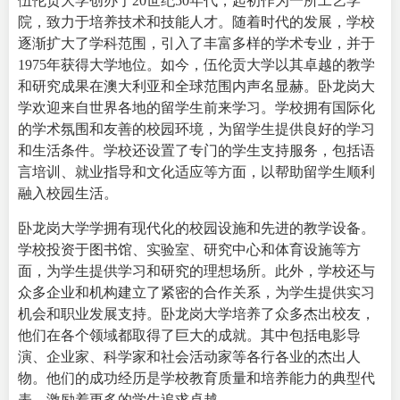
伍伦贡大学创办于20世纪50年代，起初作为一所工艺学
院，致力于培养技术和技能人才。随着时代的发展，学校
逐渐扩大了学科范围，引入了丰富多样的学术专业，并于
1975年获得大学地位。如今，伍伦贡大学以其卓越的教学
和研究成果在澳大利亚和全球范围内声名显赫。
卧龙岗大
学欢迎来自世界各地的留学生前来学习。学校拥有国际化
的学术氛围和友善的校园环境，为留学生提供良好的学习
和生活条件。学校还设置了专门的学生支持服务，包括语
言培训、就业指导和文化适应等方面，以帮助留学生顺利
融入校园生活。
卧龙岗大学学拥有现代化的校园设施和先进的教学设备。
学校投资于图书馆、实验室、研究中心和体育设施等方
面，为学生提供学习和研究的理想场所。此外，学校还与
众多企业和机构建立了紧密的合作关系，为学生提供实习
机会和职业发展支持。
卧龙岗大学培养了众多杰出校友，
他们在各个领域都取得了巨大的成就。其中包括电影导
演、企业家、科学家和社会活动家等各行各业的杰出人
物。他们的成功经历是学校教育质量和培养能力的典型代
表，激励着更多的学生追求卓越。