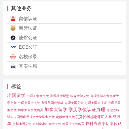
其他业务
留信认证
海牙认证
使馆公证
ECE公证
名校保录
真实学籍
标签
出国留学
办理加拿大文凭
办理杜伊斯堡-埃森大学文凭
办理牛津布鲁克斯大
学文凭
办理美国假文凭
办理美国成绩单
办理美国文凭
办理美国毕业证
办理英国
加拿大留学
学历学位认证办理
假文凭
加拿大假文凭购买
定做巴特
定制俄勒冈州立大学成绩
洪内夫国际应用技术大学毕业文凭
定做澳洲文凭
单
挂科办理学历学位认
定制澳洲文凭
定制皇家山大学文凭
德国假文凭购买