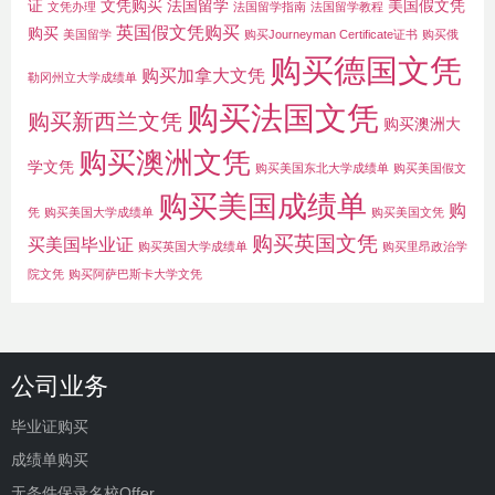
证
文凭购买
法国留学
美国假文凭
文凭办理
法国留学指南
法国留学教程
英国假文凭购买
购买
美国留学
购买Journeyman Certificate证书
购买俄
购买德国文凭
购买加拿大文凭
勒冈州立大学成绩单
购买法国文凭
购买新西兰文凭
购买澳洲大
购买澳洲文凭
学文凭
购买美国东北大学成绩单
购买美国假文
购买美国成绩单
购
凭
购买美国大学成绩单
购买美国文凭
购买英国文凭
买美国毕业证
购买英国大学成绩单
购买里昂政治学
院文凭
购买阿萨巴斯卡大学文凭
公司业务
毕业证购买
成绩单购买
无条件保录名校Offer