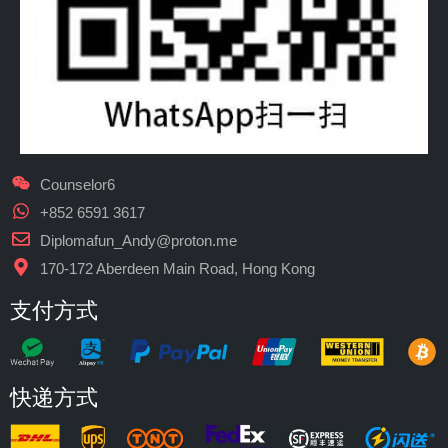
Counselor6
+852 6591 3617
Diplomafun_Andy@proton.me
170-172 Aberdeen Main Road, Hong Kong
支付方式
快递方式