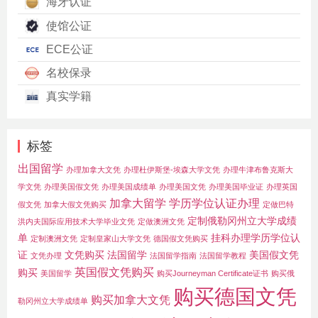
海牙认证
使馆公证
ECE公证
名校保录
真实学籍
标签
出国留学
办理加拿大文凭
办理杜伊斯堡-埃森大学文凭
办理牛津布鲁克斯大
学文凭
办理美国假文凭
办理美国成绩单
办理美国文凭
办理美国毕业证
办理英国
加拿大留学
学历学位认证办理
假文凭
加拿大假文凭购买
定做巴特
定制俄勒冈州立大学成绩
洪内夫国际应用技术大学毕业文凭
定做澳洲文凭
单
挂科办理学历学位认
定制澳洲文凭
定制皇家山大学文凭
德国假文凭购买
证
文凭购买
法国留学
美国假文凭
文凭办理
法国留学指南
法国留学教程
英国假文凭购买
购买
美国留学
购买Journeyman Certificate证书
购买俄
购买德国文凭
购买加拿大文凭
勒冈州立大学成绩单