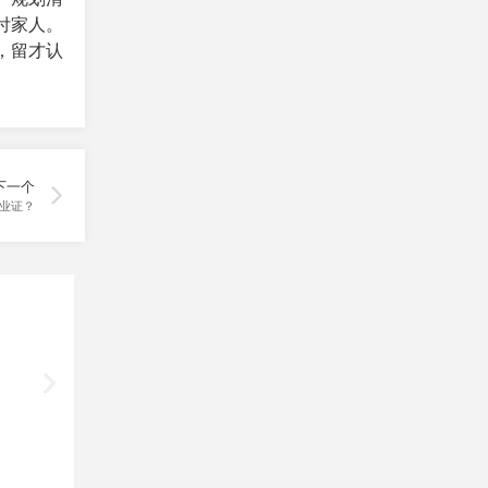
付家人。
，留才认
下一个
毕业证？