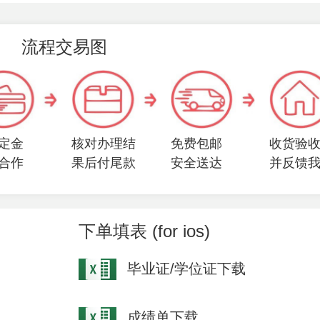
流程交易图
定金
核对办理结
免费包邮
收货验
合作
果后付尾款
安全送达
并反馈
下单填表 (for ios)
毕业证/学位证下载
成绩单下载