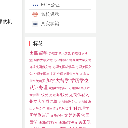
ECE公证
名校保录
录的机
真实学籍
标签
出国留学
办理加拿大文凭
办理杜伊斯
堡-埃森大学文凭
办理牛津布鲁克斯大学文凭
办理美国假文凭
办理美国成绩单
办理美国文
凭
办理美国毕业证
办理英国假文凭
加拿大
加拿大留学
学历学位
假文凭购买
认证办理
定做巴特洪内夫国际应用技术
定制俄勒冈
大学毕业文凭
定做澳洲文凭
州立大学成绩单
定制澳洲文凭
定制皇家
挂科办理学
山大学文凭
德国假文凭购买
历学位认证
文凭购买
法国
文凭办理
留学
美国假
法国留学指南
法国留学教程