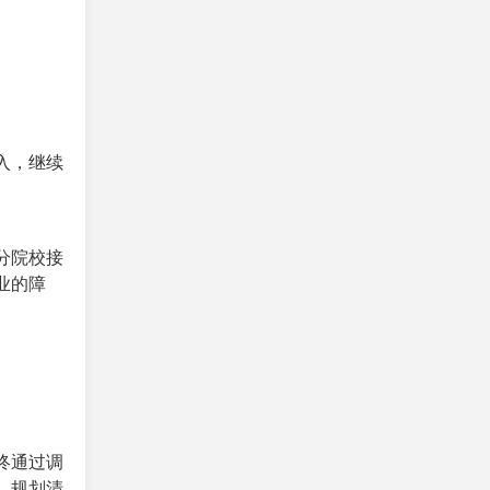
入，继续
分院校接
业的障
终通过调
。规划清