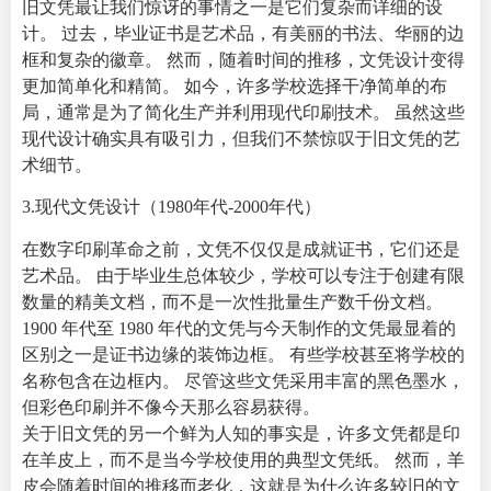
旧文凭最让我们惊讶的事情之一是它们复杂而详细的设
计。 过去，毕业证书是艺术品，有美丽的书法、华丽的边
框和复杂的徽章。 然而，随着时间的推移，文凭设计变得
更加简单化和精简。 如今，许多学校选择干净简单的布
局，通常是为了简化生产并利用现代印刷技术。 虽然这些
现代设计确实具有吸引力，但我们不禁惊叹于旧文凭的艺
术细节。
3.现代文凭设计（1980年代-2000年代）
在数字印刷革命之前，文凭不仅仅是成就证书，它们还是
艺术品。 由于毕业生总体较少，学校可以专注于创建有限
数量的精美文档，而不是一次性批量生产数千份文档。
1900 年代至 1980 年代的文凭与今天制作的文凭最显着的
区别之一是证书边缘的装饰边框。 有些学校甚至将学校的
名称包含在边框内。 尽管这些文凭采用丰富的黑色墨水，
但彩色印刷并不像今天那么容易获得。
关于旧文凭的另一个鲜为人知的事实是，许多文凭都是印
在羊皮上，而不是当今学校使用的典型文凭纸。 然而，羊
皮会随着时间的推移而老化，这就是为什么许多较旧的文