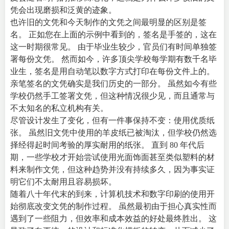
凭会出现磨损和泛黄的迹象。
也许旧的文凭和今天制作的文凭之间最明显的区别是签
名。 正如您在上面的示例中看到的，签名是手签的，这在
这一时期很常见。 由于毕业生较少，官员们有时间单独签
署每份文凭。 然而如今，许多顶尖学校每学期有数千名毕
业生，签名是用自动笔以数字方式打印在每份文件上的。
亲笔签名的文凭确实是我们历史的一部分。 虽然如今有些
学校仍然手工签署文凭，但这种情况很少见，而且通常与
不太知名的私立机构有关。
尽管设计发生了变化，但有一件事保持不变：使用优质纸
张。 虽然旧文凭中使用的羊皮纸已被淘汰，但学校仍然选
择经得起时间考验的厚实耐用的纸张。 直到 80 年代后
期，一些学校才开始尝试使用光面饰面甚至类似塑料的材
料来制作文凭，但这种趋势并没有持续多久，因为事实证
明它们不太耐用且容易损坏。
随着八十年代末的到来，计算机技术和数字印刷的使用开
始彻底改变文凭的制作过程。 虽然最初由于担心真实性而
遇到了一些阻力，但效率和成本效益的好处最终胜出。 这