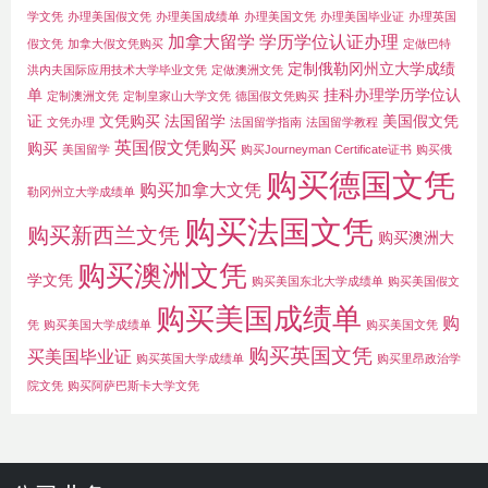
学文凭
办理美国假文凭
办理美国成绩单
办理美国文凭
办理美国毕业证
办理英国
加拿大留学
学历学位认证办理
假文凭
加拿大假文凭购买
定做巴特
定制俄勒冈州立大学成绩
洪内夫国际应用技术大学毕业文凭
定做澳洲文凭
单
挂科办理学历学位认
定制澳洲文凭
定制皇家山大学文凭
德国假文凭购买
证
文凭购买
法国留学
美国假文凭
文凭办理
法国留学指南
法国留学教程
英国假文凭购买
购买
美国留学
购买Journeyman Certificate证书
购买俄
购买德国文凭
购买加拿大文凭
勒冈州立大学成绩单
购买法国文凭
购买新西兰文凭
购买澳洲大
购买澳洲文凭
学文凭
购买美国东北大学成绩单
购买美国假文
购买美国成绩单
购
凭
购买美国大学成绩单
购买美国文凭
购买英国文凭
买美国毕业证
购买英国大学成绩单
购买里昂政治学
院文凭
购买阿萨巴斯卡大学文凭