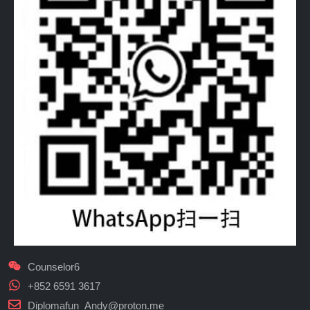
Counselor6
+852 6591 3617
Diplomafun_Andy@proton.me