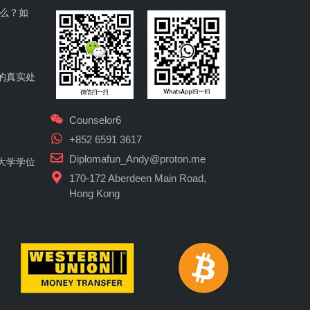
什么？如
的真实处
Counselor6
+852 6591 3617
Diplomafun_Andy@proton.me
大学学位
170-172 Aberdeen Main Road,
Hong Kong