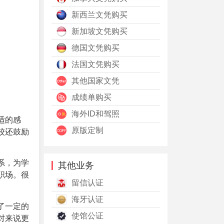
新西兰文凭购买
新加坡文凭购买
德国文凭购买
法国文凭购买
其他国家文凭
成绩单购买
海外ID和驾照
适的感
原版定制
校还鼓励
系，为学
其他业务
职场。很
留信认证
海牙认证
了一定的
使馆公证
对来说更