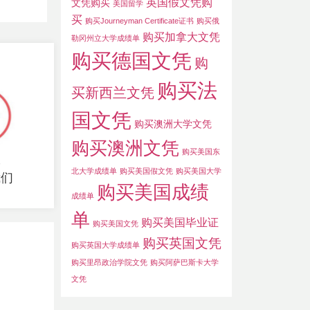
英国假文凭购
文凭购买
美国留学
买
购买Journeyman Certificate证书
购买俄
购买加拿大文凭
勒冈州立大学成绩单
购买德国文凭
购
购买法
买新西兰文凭
国文凭
购买澳洲大学文凭
购买澳洲文凭
购买美国东
收
北大学成绩单
购买美国假文凭
购买美国大学
我们
购买美国成绩
成绩单
单
购买美国毕业证
购买美国文凭
购买英国文凭
购买英国大学成绩单
购买里昂政治学院文凭
购买阿萨巴斯卡大学
文凭