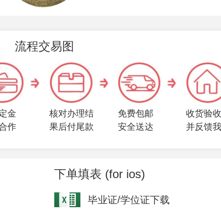
流程交易图
定金
核对办理结
免费包邮
收货验
合作
果后付尾款
安全送达
并反馈
下单填表 (for ios)
毕业证/学位证下载