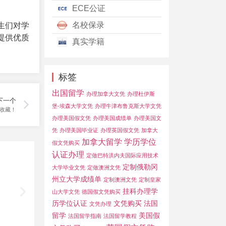
ECE公证
名校保录
生们对学
提供优质
真实学籍
标签
出国留学
办理加拿大文凭
办理杜伊斯
下一个
堡-埃森大学文凭
办理牛津布鲁克斯大学文凭
收藏！
办理美国假文凭
办理美国成绩单
办理美国文
凭
办理美国毕业证
办理英国假文凭
加拿大
加拿大留学
学历学位
假文凭购买
认证办理
定做巴特洪内夫国际应用技术
定制俄勒冈
大学毕业文凭
定做澳洲文凭
州立大学成绩单
定制澳洲文凭
定制皇家
挂科办理学
山大学文凭
德国假文凭购买
历学位认证
文凭购买
法国
文凭办理
留学
美国假
法国留学指南
法国留学教程