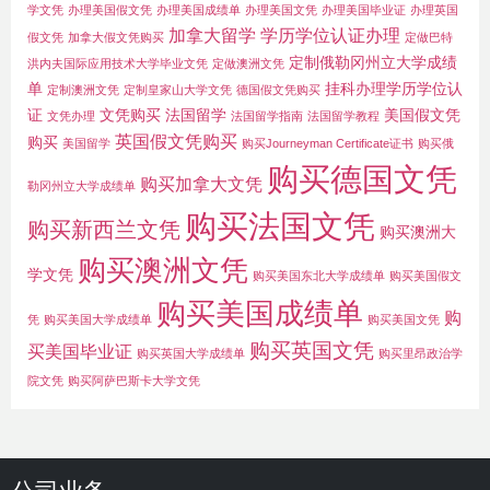
学文凭
办理美国假文凭
办理美国成绩单
办理美国文凭
办理美国毕业证
办理英国
加拿大留学
学历学位认证办理
假文凭
加拿大假文凭购买
定做巴特
定制俄勒冈州立大学成绩
洪内夫国际应用技术大学毕业文凭
定做澳洲文凭
单
挂科办理学历学位认
定制澳洲文凭
定制皇家山大学文凭
德国假文凭购买
证
文凭购买
法国留学
美国假文凭
文凭办理
法国留学指南
法国留学教程
英国假文凭购买
购买
美国留学
购买Journeyman Certificate证书
购买俄
购买德国文凭
购买加拿大文凭
勒冈州立大学成绩单
购买法国文凭
购买新西兰文凭
购买澳洲大
购买澳洲文凭
学文凭
购买美国东北大学成绩单
购买美国假文
购买美国成绩单
购
凭
购买美国大学成绩单
购买美国文凭
购买英国文凭
买美国毕业证
购买英国大学成绩单
购买里昂政治学
院文凭
购买阿萨巴斯卡大学文凭