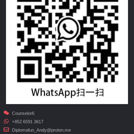
Counselor6
+852 6591 3617
Diplomafun_Andy@proton.me