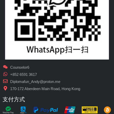
Counselor6
+852 6591 3617
Diplomafun_Andy@proton.me
170-172 Aberdeen Main Road, Hong Kong
支付方式