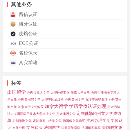
其他业务
留信认证
海牙认证
使馆公证
ECE公证
名校保录
真实学籍
标签
出国留学
办理加拿大文凭
办理杜伊斯堡-埃森大学文凭
办理牛津布鲁克斯大
学文凭
办理美国假文凭
办理美国成绩单
办理美国文凭
办理美国毕业证
办理英国
加拿大留学
学历学位认证办理
假文凭
加拿大假文凭购买
定做巴特
定制俄勒冈州立大学成绩
洪内夫国际应用技术大学毕业文凭
定做澳洲文凭
单
挂科办理学历学位认
定制澳洲文凭
定制皇家山大学文凭
德国假文凭购买
证
文凭购买
法国留学
美国假文凭
文凭办理
法国留学指南
法国留学教程