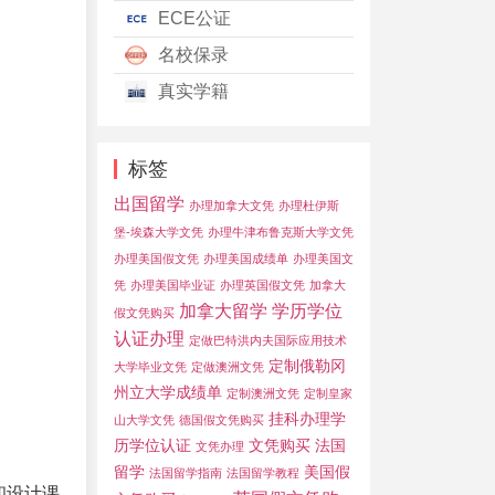
ECE公证
名校保录
真实学籍
标签
出国留学
办理加拿大文凭
办理杜伊斯
堡-埃森大学文凭
办理牛津布鲁克斯大学文凭
办理美国假文凭
办理美国成绩单
办理美国文
凭
办理美国毕业证
办理英国假文凭
加拿大
加拿大留学
学历学位
假文凭购买
认证办理
定做巴特洪内夫国际应用技术
定制俄勒冈
大学毕业文凭
定做澳洲文凭
州立大学成绩单
定制澳洲文凭
定制皇家
挂科办理学
山大学文凭
德国假文凭购买
历学位认证
文凭购买
法国
文凭办理
留学
美国假
法国留学指南
法国留学教程
和设计课