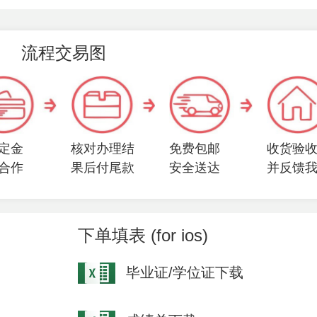
流程交易图
定金
核对办理结
免费包邮
收货验
合作
果后付尾款
安全送达
并反馈
下单填表 (for ios)
毕业证/学位证下载