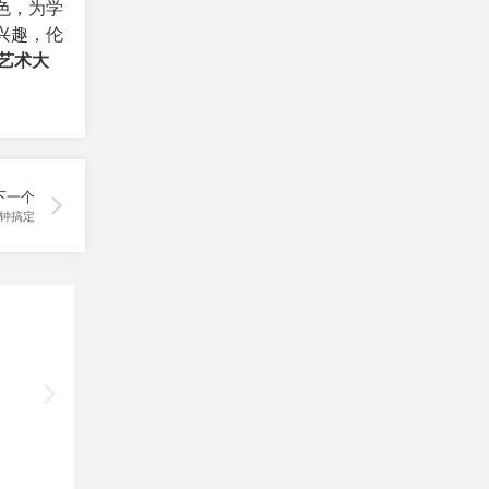
色，为学
兴趣，伦
艺术大
下一个
钟搞定