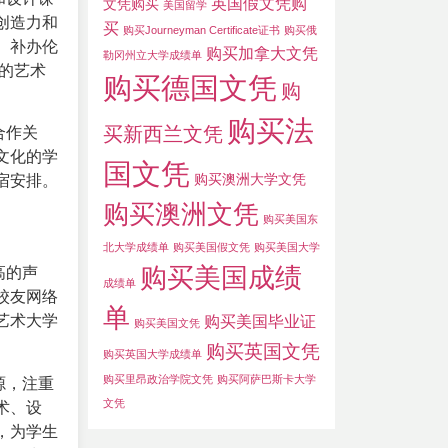
英国假文凭购
文凭购买
美国留学
创造力和
买
购买Journeyman Certificate证书
购买俄
。补办伦
购买加拿大文凭
勒冈州立大学成绩单
的艺术
购买德国文凭
购
购买法
买新西兰文凭
合作关
文化的学
国文凭
购买澳洲大学文凭
宿安排。
购买澳洲文凭
购买美国东
北大学成绩单
购买美国假文凭
购买美国大学
购买美国成绩
高的声
成绩单
校友网络
单
购买美国毕业证
艺术大学
购买美国文凭
购买英国文凭
购买英国大学成绩单
购买里昂政治学院文凭
购买阿萨巴斯卡大学
源，注重
文凭
术、设
，为学生