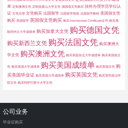
单
挂科办理学历学位认
定制澳洲文凭
定制皇家山大学文凭
德国假文凭购买
证
文凭购买
法国留学
美国假文凭
文凭办理
法国留学指南
法国留学教程
英国假文凭购买
购买
美国留学
购买Journeyman Certificate证书
购买俄
购买德国文凭
购买加拿大文凭
勒冈州立大学成绩单
购买法国文凭
购买新西兰文凭
购买澳洲大
购买澳洲文凭
学文凭
购买美国东北大学成绩单
购买美国假文
购买美国成绩单
购
凭
购买美国大学成绩单
购买美国文凭
购买英国文凭
买美国毕业证
购买英国大学成绩单
购买里昂政治学
院文凭
购买阿萨巴斯卡大学文凭
公司业务
毕业证购买