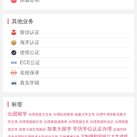
其他业务
留信认证
海牙认证
使馆公证
ECE公证
名校保录
真实学籍
标签
出国留学
办理加拿大文凭
办理杜伊斯堡-埃森大学文凭
办理牛津布鲁克斯大
学文凭
办理美国假文凭
办理美国成绩单
办理美国文凭
办理美国毕业证
办理英国
加拿大留学
学历学位认证办理
假文凭
加拿大假文凭购买
定做巴特
定制俄勒冈州立大学成绩
洪内夫国际应用技术大学毕业文凭
定做澳洲文凭