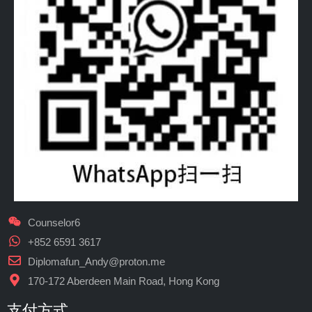
Counselor6
+852 6591 3617
Diplomafun_Andy@proton.me
170-172 Aberdeen Main Road, Hong Kong
支付方式