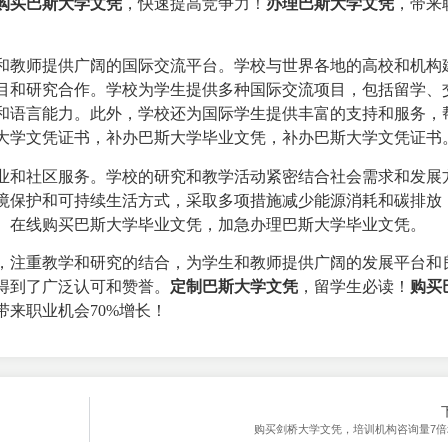
购买巴斯大学文凭
，快速提高竞争力！
办理
巴斯大学文凭
，带来
和教师提供广阔的国际交流平台。学校与世界各地的高校和机构
目和研究合作。学校为学生提供多种国际交流项目，包括留学、
和语言能力。此外，学校还为国际学生提供丰富的支持和服务，
大学文凭证书，补办巴斯大学毕业文凭，补办巴斯大学文凭证书
业和社区服务。学校的研究和教学活动紧密结合社会需求和发展
境保护和可持续生活方式，采取多项措施减少能源消耗和碳排放
。在线购买巴斯大学毕业文凭，加急办理巴斯大学毕业文凭。
，注重教学和研究的结合，为学生和教师提供广阔的发展平台和
得到了广泛认可和赞誉。
定制巴斯大学文凭
，留学生必读！
购买
带来职业机会70%增长！
购买剑桥大学文凭，培训机构咨询量7倍