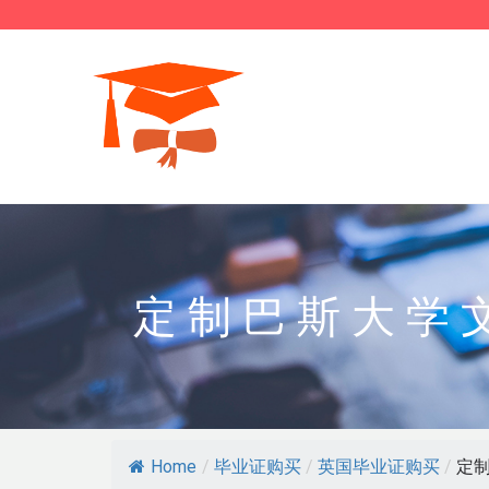
定制巴斯大学
Home
/
毕业证购买
/
英国毕业证购买
/
定