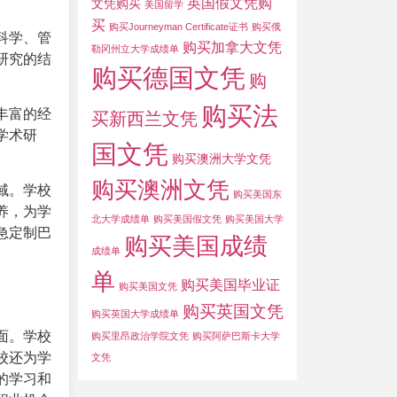
英国假文凭购
文凭购买
美国留学
买
购买Journeyman Certificate证书
购买俄
科学、管
购买加拿大文凭
勒冈州立大学成绩单
研究的结
购买德国文凭
购
购买法
丰富的经
买新西兰文凭
学术研
国文凭
购买澳洲大学文凭
购买澳洲文凭
域。学校
购买美国东
养，为学
北大学成绩单
购买美国假文凭
购买美国大学
急定制巴
购买美国成绩
成绩单
单
购买美国毕业证
购买美国文凭
购买英国文凭
购买英国大学成绩单
面。学校
购买里昂政治学院文凭
购买阿萨巴斯卡大学
校还为学
文凭
的学习和