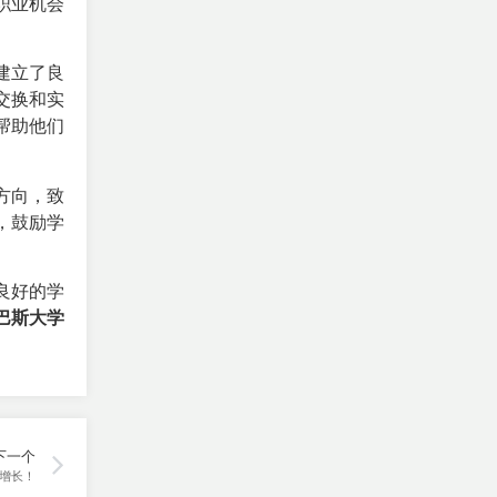
职业机会
建立了良
交换和实
帮助他们
。
方向，致
，鼓励学
良好的学
巴斯大学
下一个
增长！