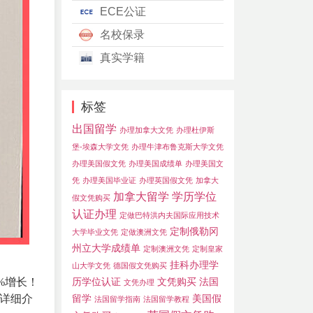
ECE公证
名校保录
真实学籍
标签
出国留学
办理加拿大文凭
办理杜伊斯
堡-埃森大学文凭
办理牛津布鲁克斯大学文凭
办理美国假文凭
办理美国成绩单
办理美国文
凭
办理美国毕业证
办理英国假文凭
加拿大
加拿大留学
学历学位
假文凭购买
认证办理
定做巴特洪内夫国际应用技术
定制俄勒冈
大学毕业文凭
定做澳洲文凭
州立大学成绩单
定制澳洲文凭
定制皇家
挂科办理学
山大学文凭
德国假文凭购买
%增长！
历学位认证
文凭购买
法国
文凭办理
详细介
留学
美国假
法国留学指南
法国留学教程