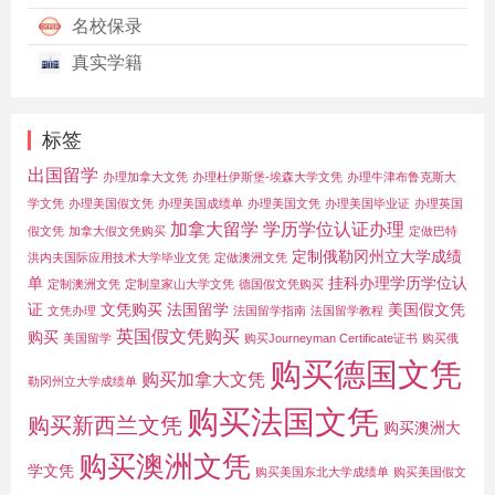
名校保录
真实学籍
标签
出国留学
办理加拿大文凭
办理杜伊斯堡-埃森大学文凭
办理牛津布鲁克斯大
学文凭
办理美国假文凭
办理美国成绩单
办理美国文凭
办理美国毕业证
办理英国
加拿大留学
学历学位认证办理
假文凭
加拿大假文凭购买
定做巴特
定制俄勒冈州立大学成绩
洪内夫国际应用技术大学毕业文凭
定做澳洲文凭
单
挂科办理学历学位认
定制澳洲文凭
定制皇家山大学文凭
德国假文凭购买
证
文凭购买
法国留学
美国假文凭
文凭办理
法国留学指南
法国留学教程
英国假文凭购买
购买
美国留学
购买Journeyman Certificate证书
购买俄
购买德国文凭
购买加拿大文凭
勒冈州立大学成绩单
购买法国文凭
购买新西兰文凭
购买澳洲大
购买澳洲文凭
学文凭
购买美国东北大学成绩单
购买美国假文