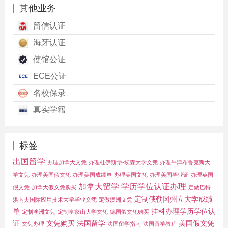
其他业务
留信认证
海牙认证
使馆公证
ECE公证
名校保录
真实学籍
标签
出国留学
办理加拿大文凭
办理杜伊斯堡-埃森大学文凭
办理牛津布鲁克斯大
学文凭
办理美国假文凭
办理美国成绩单
办理美国文凭
办理美国毕业证
办理英国
加拿大留学
学历学位认证办理
假文凭
加拿大假文凭购买
定做巴特
定制俄勒冈州立大学成绩
洪内夫国际应用技术大学毕业文凭
定做澳洲文凭
单
挂科办理学历学位认
定制澳洲文凭
定制皇家山大学文凭
德国假文凭购买
证
文凭购买
法国留学
美国假文凭
文凭办理
法国留学指南
法国留学教程