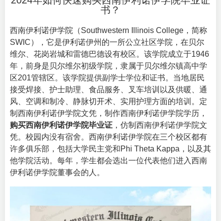
2024年如何快速购买西南伊利诺伊学院毕业证
书？
西南伊利诺伊学院（
Southwestern Illinois College
，简称
SWIC），它是伊利诺伊州的一所公立社区学院，在贝尔
维尔、花岗岩城和雷德巴德设有校区。该学院成立于1946
年，前身是贝尔维尔初级学院，隶属于贝尔维尔镇高中学
区201管辖区。该学院提供副学士学位和证书。当地居民
接受焊接、护士助理、食品服务、叉车培训以及供暖、通
风、空调和制冷、静脉切开术、实用护理方面的培训。定
制西南伊利诺伊学院文凭，制作西南伊利诺伊学院学历，
购买西南伊利诺伊学院毕业证
，仿制西南伊利诺伊学院文
凭。校园内没有宿舍。西南伊利诺伊学院在三个校区都有
许多俱乐部，包括大学民主党和Phi Theta Kappa，以及其
他学院活动。每年，学生都会选出一位代表他们进入西南
伊利诺伊学院董事会的人。