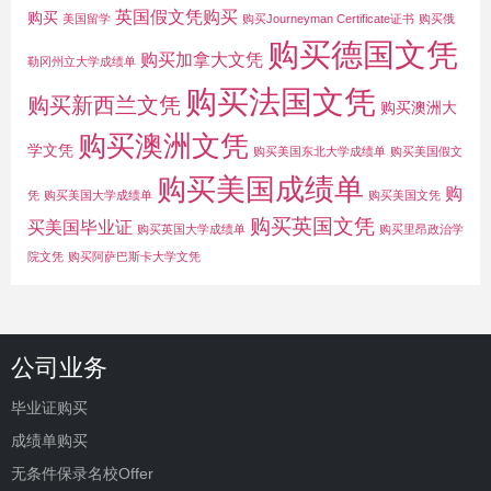
英国假文凭购买
购买
美国留学
购买Journeyman Certificate证书
购买俄
购买德国文凭
购买加拿大文凭
勒冈州立大学成绩单
购买法国文凭
购买新西兰文凭
购买澳洲大
购买澳洲文凭
学文凭
购买美国东北大学成绩单
购买美国假文
购买美国成绩单
购
凭
购买美国大学成绩单
购买美国文凭
购买英国文凭
买美国毕业证
购买英国大学成绩单
购买里昂政治学
院文凭
购买阿萨巴斯卡大学文凭
公司业务
毕业证购买
成绩单购买
无条件保录名校Offer