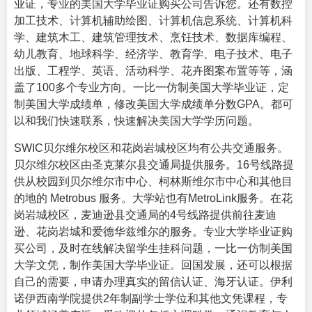
业证，专业的
美国大学毕业证购买
公司告诉您。还有数控
加工技术、计算机辅助绘图、计算机信息系统、计算机科
学、建筑木工、建筑管理技术、烹饪技术、数据库编程、
幼儿教育、地球科学、经济学、教育学、电子技术、电子
出版、工程学、英语、活动科学、花卉图案布置等等，涵
盖了100多个专业方向。一比一仿制美国大学毕业证，定
制美国大学成绩单，修改美国大学成绩单分数GPA。都可
以和我们快速联系，快速解决美国大学学历问题。
SWIC贝尔维尔校区和花岗岩城校区均有公共交通服务。
贝尔维尔校区由圣克莱尔县交通局提供服务。16号线路提
供从校园到贝尔维尔市中心、柯林斯维尔市中心和其他目
的地的 Metrobus 服务。大学站也有MetroLink服务。在花
岗岩城校区，麦迪逊县交通局的4号线路提供前往麦迪
逊、花岗岩城和爱德华兹维尔的服务。专业
大学毕业证购
买
公司，及时在线解决留学生挂科问题，一比一仿制美国
大学文凭，制作美国大学毕业证。回国发展，还可以根据
自己的需要，申请办理真实的留信认证、海牙认证。伊利
诺伊西南学院提供2年制副学士学位和其他文凭课程，专