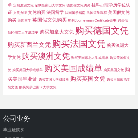
单
挂科办理学历学位认
定制澳洲文凭
定制皇家山大学文凭
德国假文凭购买
证
文凭购买
法国留学
美国假文凭
文凭办理
法国留学指南
法国留学教程
英国假文凭购买
购买
美国留学
购买Journeyman Certificate证书
购买俄
购买德国文凭
购买加拿大文凭
勒冈州立大学成绩单
购买法国文凭
购买新西兰文凭
购买澳洲大
购买澳洲文凭
学文凭
购买美国东北大学成绩单
购买美国假文
购买美国成绩单
购
凭
购买美国大学成绩单
购买美国文凭
购买英国文凭
买美国毕业证
购买英国大学成绩单
购买里昂政治学
院文凭
购买阿萨巴斯卡大学文凭
公司业务
毕业证购买