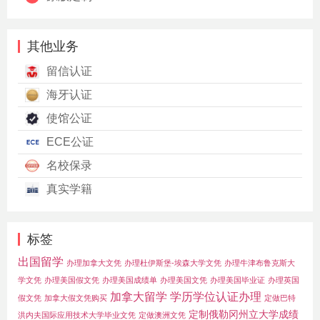
其他业务
留信认证
海牙认证
使馆公证
ECE公证
名校保录
真实学籍
标签
出国留学
办理加拿大文凭
办理杜伊斯堡-埃森大学文凭
办理牛津布鲁克斯大
学文凭
办理美国假文凭
办理美国成绩单
办理美国文凭
办理美国毕业证
办理英国
加拿大留学
学历学位认证办理
假文凭
加拿大假文凭购买
定做巴特
定制俄勒冈州立大学成绩
洪内夫国际应用技术大学毕业文凭
定做澳洲文凭