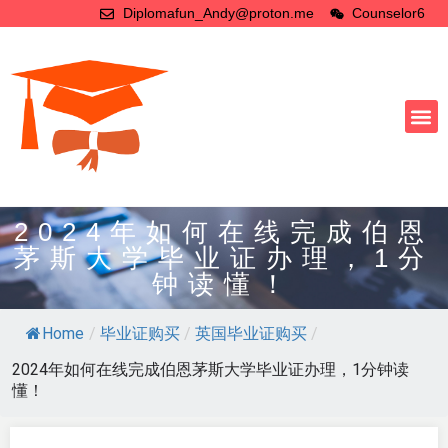
Diplomafun_Andy@proton.me
Counselor6
2024年如何在线完成伯恩
茅斯大学毕业证办理，1分
钟读懂！
Home
/
毕业证购买
/
英国毕业证购买
/
2024年如何在线完成伯恩茅斯大学毕业证办理，1分钟读
懂！