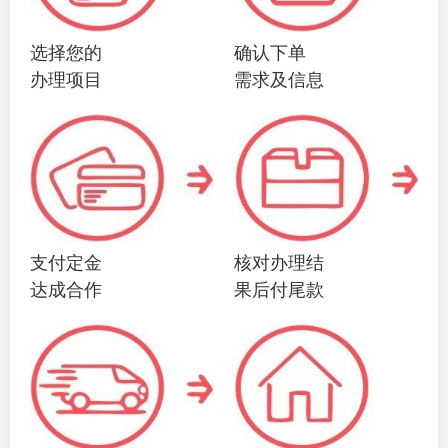
选择您的
确认下单
办理项目
需求及信息
支付定金
核对办理结
达成合作
果后付尾款