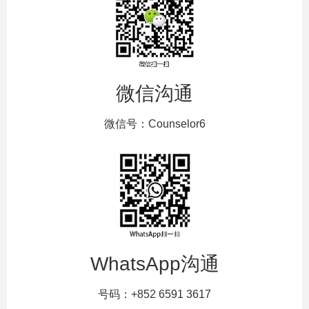
微信沟通
微信号：Counselor6
WhatsApp沟通
号码：+852 6591 3617