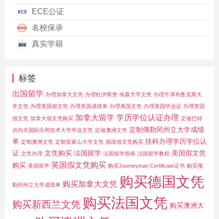
ECE公证
名校保录
真实学籍
标签
出国留学
办理加拿大文凭
办理杜伊斯堡-埃森大学文凭
办理牛津布鲁克斯大
学文凭
办理美国假文凭
办理美国成绩单
办理美国文凭
办理美国毕业证
办理英国
加拿大留学
学历学位认证办理
假文凭
加拿大假文凭购买
定做巴特
定制俄勒冈州立大学成绩
洪内夫国际应用技术大学毕业文凭
定做澳洲文凭
单
挂科办理学历学位认
定制澳洲文凭
定制皇家山大学文凭
德国假文凭购买
证
文凭购买
法国留学
美国假文凭
文凭办理
法国留学指南
法国留学教程
英国假文凭购买
购买
美国留学
购买Journeyman Certificate证书
购买俄
购买德国文凭
购买加拿大文凭
勒冈州立大学成绩单
购买法国文凭
购买新西兰文凭
购买澳洲大