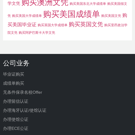
购买澳洲文凭
学文凭
购买美国东北大学成绩单
购买美国假文
购买美国成绩单
购
凭
购买美国大学成绩单
购买美国文凭
购买英国文凭
买美国毕业证
购买英国大学成绩单
购买里昂政治学
院文凭
购买阿萨巴斯卡大学文凭
公司业务
毕业证购买
成绩单购买
无条件保录名校Offer
办理留信认证
办理海牙认证/使馆认证
办理使馆公证
办理ECE公证