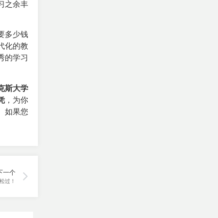
习之余丰
要多少钱
代化的教
秀的学习
克斯大学
凭
，为你
。如果您
下一个
松过！