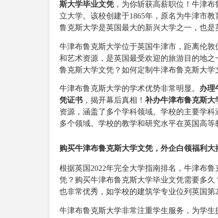
斯大学毕业文凭
，为你斩获高薪职位！牛津布鲁克斯大
立大学。该校创建于1865年，原名为牛津市教
鲁克斯大学是英国最大的新兴大学之一，也是
牛津布鲁克斯大学位于英国牛津市，距离伦敦
和艺术资源，是英国最受欢迎的旅游目的地之
鲁克斯大学文凭？如何定制牛津布鲁克斯大学
牛津布鲁克斯大学的学术优势非常明显。
办理
凭证书
，揭开幕后真相！
补办牛津布鲁克斯大
资源，涵盖了多个学科领域。学校的主要学科
多个领域。学校的教学和研究水平在英国高等
购买牛津布鲁克斯大学文凭，外企白领福利大
根据英国2022年完全大学指南排名，牛津布
凭？购买牛津布鲁克斯大学毕业文凭需要多久
也非常优秀，如学校的建筑学专业位列英国第2
牛津布鲁克斯大学非常注重学生服务，为学生