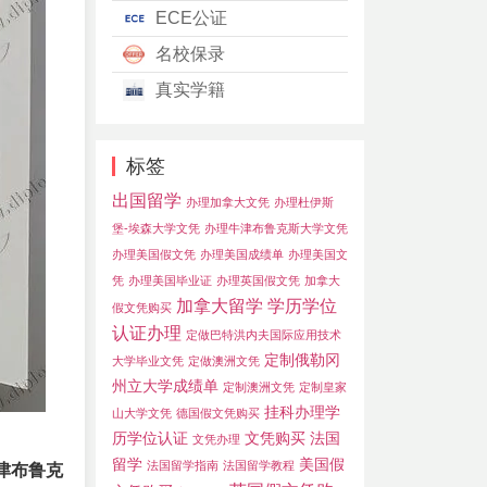
ECE公证
名校保录
真实学籍
标签
出国留学
办理加拿大文凭
办理杜伊斯
堡-埃森大学文凭
办理牛津布鲁克斯大学文凭
办理美国假文凭
办理美国成绩单
办理美国文
凭
办理美国毕业证
办理英国假文凭
加拿大
加拿大留学
学历学位
假文凭购买
认证办理
定做巴特洪内夫国际应用技术
定制俄勒冈
大学毕业文凭
定做澳洲文凭
州立大学成绩单
定制澳洲文凭
定制皇家
挂科办理学
山大学文凭
德国假文凭购买
历学位认证
文凭购买
法国
文凭办理
留学
美国假
法国留学指南
法国留学教程
津布鲁克