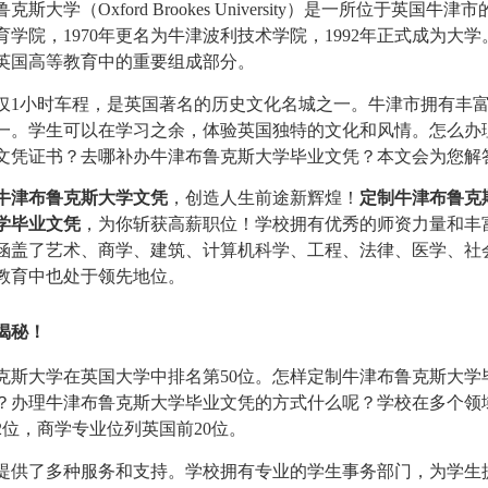
学（Oxford Brookes University）是一所位于英国牛津
育学院，1970年更名为牛津波利技术学院，1992年正式成为大
英国高等教育中的重要组成部分。
仅1小时车程，是英国著名的历史文化名城之一。牛津市拥有丰
一。学生可以在学习之余，体验英国独特的文化和风情。怎么办
文凭证书？去哪补办牛津布鲁克斯大学毕业文凭？本文会为您解
牛津布鲁克斯大学文凭
，创造人生前途新辉煌！
定制牛津布鲁克
学毕业文凭
，为你斩获高薪职位！学校拥有优秀的师资力量和丰
涵盖了艺术、商学、建筑、计算机科学、工程、法律、医学、社
教育中也处于领先地位。
揭秘！
鲁克斯大学在英国大学中排名第50位。怎样定制牛津布鲁克斯大学
？办理牛津布鲁克斯大学毕业文凭的方式什么呢？学校在多个领
位，商学专业位列英国前20位。
提供了多种服务和支持。学校拥有专业的学生事务部门，为学生