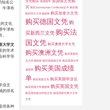
英国假文凭购
文凭购买
美国留学
市的知名公
买
学。牛津布
购买Journeyman Certificate证书
购买俄
购买加拿大文凭
勒冈州立大学成绩单
购买德国文凭
购
富的文化
理牛津布
购买法
买新西兰文凭
答。
国文凭
购买澳洲大学文凭
斯大学文
富的学术
购买澳洲文凭
购买美国东
会科学等
北大学成绩单
购买美国假文凭
购买美国大学
购买美国成绩
成绩单
单
购买美国毕业证
购买美国文凭
毕业文
购买英国文凭
购买英国大学成绩单
域的排名
购买里昂政治学院文凭
购买阿萨巴斯卡大学
文凭
提供各种