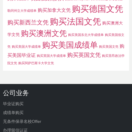
购买德国文凭
购买加拿大文凭
勒冈州立大学成绩单
购买法国文凭
购买新西兰文凭
购买澳洲大
购买澳洲文凭
学文凭
购买美国东北大学成绩单
购买美国假文
购买美国成绩单
购
凭
购买美国大学成绩单
购买美国文凭
购买英国文凭
买美国毕业证
购买英国大学成绩单
购买里昂政治学
院文凭
购买阿萨巴斯卡大学文凭
公司业务
毕业证购买
成绩单购买
无条件保录名校Offer
办理留信认证