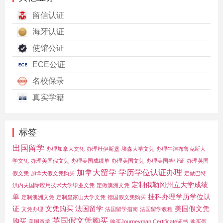
留信认证
海牙认证
使馆公证
ECE公证
名校保录
真实学籍
标签
出国留学
办理加拿大文凭
办理杜伊斯堡-埃森大学文凭
办理牛津布鲁克斯大
学文凭
办理美国假文凭
办理美国成绩单
办理美国文凭
办理美国毕业证
办理英国
加拿大留学
学历学位认证办理
假文凭
加拿大假文凭购买
定做巴特
定制俄勒冈州立大学成绩
洪内夫国际应用技术大学毕业文凭
定做澳洲文凭
单
挂科办理学历学位认
定制澳洲文凭
定制皇家山大学文凭
德国假文凭购买
证
文凭购买
法国留学
美国假文凭
文凭办理
法国留学指南
法国留学教程
英国假文凭购买
购买
美国留学
购买Journeyman Certificate证书
购买俄