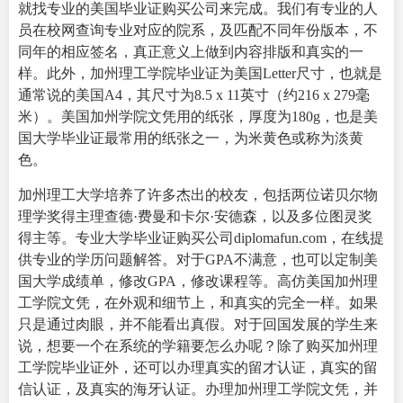
就找专业的
美国毕业证购买
公司来完成。我们有专业的人
员在校网查询专业对应的院系，及匹配不同年份版本，不
同年的相应签名，真正意义上做到内容排版和真实的一
样。此外，加州理工学院毕业证为美国Letter尺寸，也就是
通常说的美国A4，其尺寸为8.5 x 11英寸（约216 x 279毫
米）。美国加州学院文凭用的纸张，厚度为180g，也是美
国大学毕业证最常用的纸张之一，为米黄色或称为淡黄
色。
加州理工大学培养了许多杰出的校友，包括两位诺贝尔物
理学奖得主理查德·费曼和卡尔·安德森，以及多位图灵奖
得主等。专业
大学毕业证购买公司
diplomafun.com，在线提
供专业的学历问题解答。对于GPA不满意，也可以定制美
国大学成绩单，修改GPA，修改课程等。高仿美国加州理
工学院文凭，在外观和细节上，和真实的完全一样。如果
只是通过肉眼，并不能看出真假。对于回国发展的学生来
说，想要一个在系统的学籍要怎么办呢？除了购买加州理
工学院毕业证外，还可以办理真实的留才认证，真实的留
信认证，及真实的海牙认证。办理加州理工学院文凭，并