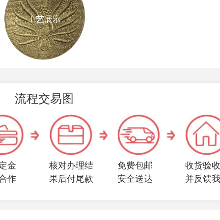
工艺展示
流程交易图
定金
核对办理结
免费包邮
收货验
合作
果后付尾款
安全送达
并反馈