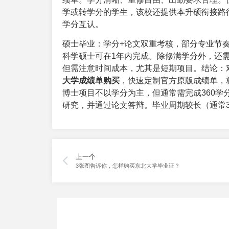
学或转学分的学生，该校还提供本升硕衔接路
学分互认。
硕士毕业：学分+论文双重考核，部分专业节奏紧
科学硕士可在1年内完成。除修满学分外，还
但需注意时间成本，尤其是短期项目。结论‌：
大学成绩单购买
，快速定制官方原版成绩单，
博士项目不以学分为主，但通常需完成360
研究，并通过论文答辩。毕业周期较长（通常
上一个
3张图告诉你，怎样购买东北大学毕业证？