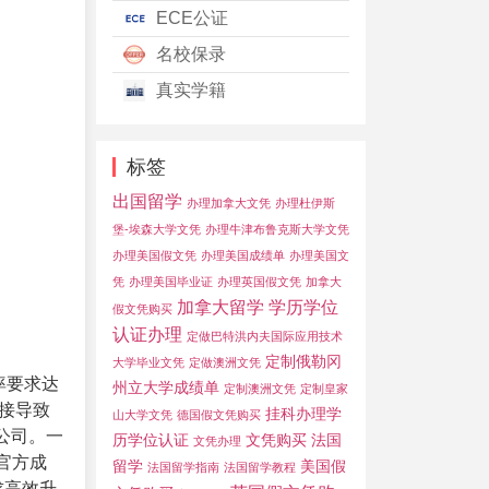
ECE公证
名校保录
真实学籍
标签
出国留学
办理加拿大文凭
办理杜伊斯
堡-埃森大学文凭
办理牛津布鲁克斯大学文凭
办理美国假文凭
办理美国成绩单
办理美国文
凭
办理美国毕业证
办理英国假文凭
加拿大
加拿大留学
学历学位
假文凭购买
认证办理
定做巴特洪内夫国际应用技术
定制俄勒冈
大学毕业文凭
定做澳洲文凭
率要求达
州立大学成绩单
定制澳洲文凭
定制皇家
直接导致
挂科办理学
山大学文凭
德国假文凭购买
公司
。一
历学位认证
文凭购买
法国
文凭办理
官方成
留学
美国假
法国留学指南
法国留学教程
求高效升