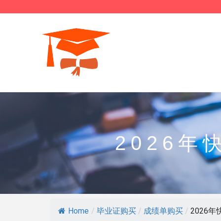
2026
Home
/
毕业证购买
/
成绩单购买
/
2026