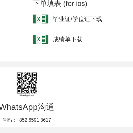
下单填表 (for ios)
毕业证/学位证下载
成绩单下载
WhatsApp沟通
号码：+852 6591 3617