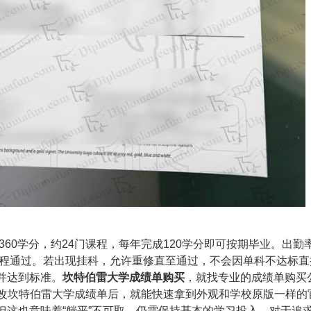
360学分‌，约24门课程，每年完成120学分即可按期毕业。出勤
响课程通过。若出现挂科，‌允许重修直至通过‌，不会因单科不达标
并达到标准。
坎特伯雷大学成绩单购买
，就找专业的
成绩单购买
修改坎特伯雷大学成绩单后，就能快速拿到外观和学校原版一样的
但这也意味着“躺平”不可取，仍需保持基本的学习投入。对于追