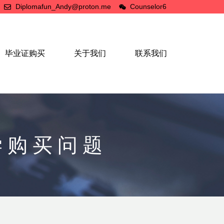
Diplomafun_Andy@proton.me
Counselor6
毕业证购买
关于我们
联系我们
学购买问题