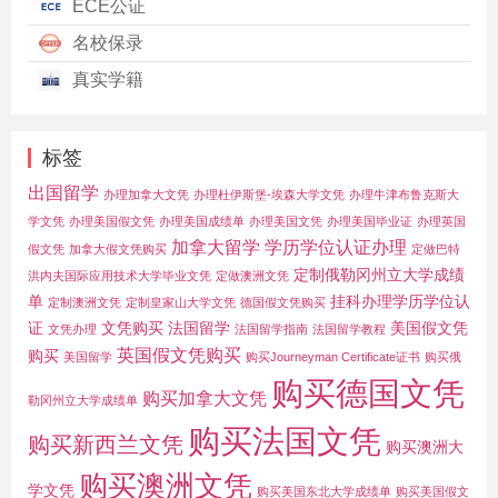
ECE公证
名校保录
真实学籍
标签
出国留学
办理加拿大文凭
办理杜伊斯堡-埃森大学文凭
办理牛津布鲁克斯大
学文凭
办理美国假文凭
办理美国成绩单
办理美国文凭
办理美国毕业证
办理英国
加拿大留学
学历学位认证办理
假文凭
加拿大假文凭购买
定做巴特
定制俄勒冈州立大学成绩
洪内夫国际应用技术大学毕业文凭
定做澳洲文凭
单
挂科办理学历学位认
定制澳洲文凭
定制皇家山大学文凭
德国假文凭购买
证
文凭购买
法国留学
美国假文凭
文凭办理
法国留学指南
法国留学教程
英国假文凭购买
购买
美国留学
购买Journeyman Certificate证书
购买俄
购买德国文凭
购买加拿大文凭
勒冈州立大学成绩单
购买法国文凭
购买新西兰文凭
购买澳洲大
购买澳洲文凭
学文凭
购买美国东北大学成绩单
购买美国假文