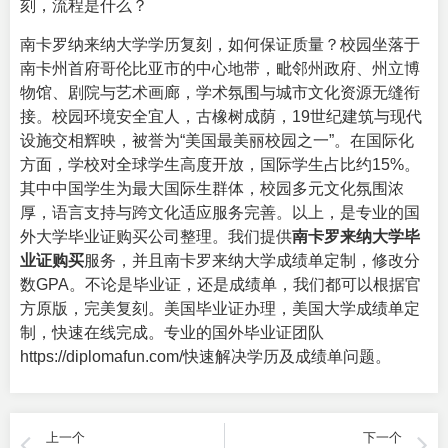
刻，流程是什么？
南卡罗纳来纳大学学历复刻，如何保证质量？校园坐落于
南卡州首府哥伦比亚市的中心地带，毗邻州政府、州立博
物馆、剧院与艺术画廊，学术氛围与城市文化资源无缝衔
接。校园环境安全宜人，古橡树成荫，19世纪建筑与现代
设施交相辉映，被誉为“美国最美丽校园之一”。在国际化
方面，学校对全球学生高度开放，国际学生占比约15%。
其中中国学生为最大国际生群体，校园多元文化氛围浓
厚，语言支持与跨文化适应服务完善。以上，是专业的
国
外大学毕业证购买公司
整理。我们提供
南卡罗来纳大学毕
业证购买
服务，并且南卡罗来纳大学成绩单定制，修改分
数GPA。不论是毕业证，还是成绩单，我们都可以根据官
方原版，完美复刻。美国毕业证办理，美国大学成绩单定
制，快速在线完成。专业的国外毕业证团队
https://diplomafun.com/快速解决学历及成绩单问题。
上一个
下一个