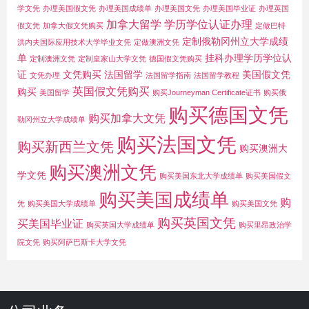
学文凭
办理美国假文凭
办理美国成绩单
办理美国文凭
办理美国毕业证
办理英国
加拿大留学
学历学位认证办理
假文凭
加拿大假文凭购买
定做巴特
定制俄勒冈州立大学成绩
洪内夫国际应用技术大学毕业文凭
定做澳洲文凭
单
挂科办理学历学位认
定制澳洲文凭
定制皇家山大学文凭
德国假文凭购买
证
文凭购买
法国留学
美国假文凭
文凭办理
法国留学指南
法国留学教程
英国假文凭购买
购买
美国留学
购买Journeyman Certificate证书
购买俄
购买德国文凭
购买加拿大文凭
勒冈州立大学成绩单
购买法国文凭
购买新西兰文凭
购买澳洲大
购买澳洲文凭
学文凭
购买美国东北大学成绩单
购买美国假文
购买美国成绩单
购
凭
购买美国大学成绩单
购买美国文凭
购买英国文凭
买美国毕业证
购买英国大学成绩单
购买里昂政治学
院文凭
购买阿萨巴斯卡大学文凭