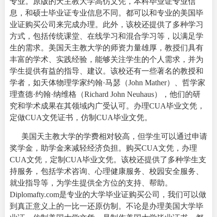
专业。原版的天主教大学高仿文凭，本科毕业证专业信
息，和硕士毕业证专业信息不同。都可以和专业的
美国毕
业证购买
公司来完成办理。此外，该校还提供了多种学习
方式，包括传统课堂、在线学习和混合学习等，以满足学
生的需求。
美国天主教大学的师资力量雄厚，教授们具有
丰富的学术、实践经验，能够关注学生的个人需求，并为
学生提供有益的指导、建议。该校还有一些著名的教授和
学者，如天体物理学家约翰·马瑟（John Mather）、哲学家
理查德·约翰·纳维格（Richard John Neuhaus），他们的研
究和学术成果在其领域内广受认可。办理CUA毕业文凭，
定做CUA文凭证书，仿制CUA毕业文凭。
美国天主教大学的学费相对较高，但学生可以通过申请
奖学金，助学金来减轻经济负担。购买CUA文凭，办理
CUA文凭，定制CUA毕业文凭。该校还提供了多种学生支
持服务，包括学术咨询、心理健康服务、校园安全服务、
就业指导等，为学生提供全方位的支持、帮助。
Diplomafty.com是专业的
大学毕业证购买
公司，我们可以做
到真正意义上的一比一还原仿制。不论是办理美国大学毕