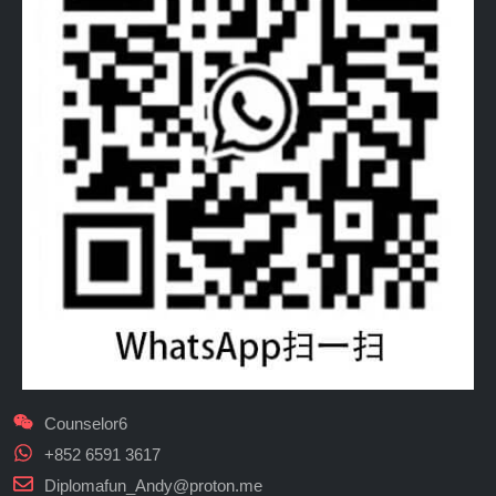
Counselor6
+852 6591 3617
Diplomafun_Andy@proton.me