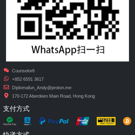
Counselor6
+852 6591 3617
Diplomafun_Andy@proton.me
170-172 Aberdeen Main Road, Hong Kong
支付方式
快递方式