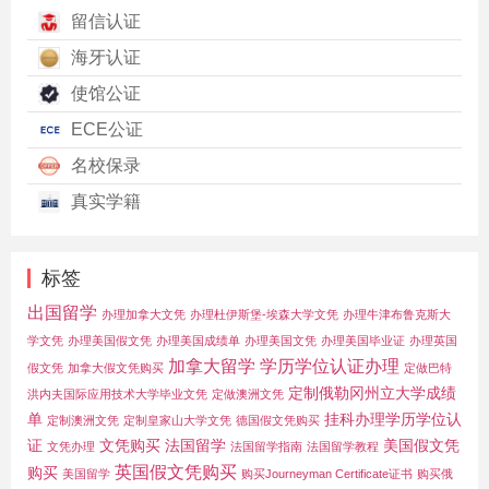
留信认证
海牙认证
使馆公证
ECE公证
名校保录
真实学籍
标签
出国留学
办理加拿大文凭
办理杜伊斯堡-埃森大学文凭
办理牛津布鲁克斯大
学文凭
办理美国假文凭
办理美国成绩单
办理美国文凭
办理美国毕业证
办理英国
加拿大留学
学历学位认证办理
假文凭
加拿大假文凭购买
定做巴特
定制俄勒冈州立大学成绩
洪内夫国际应用技术大学毕业文凭
定做澳洲文凭
单
挂科办理学历学位认
定制澳洲文凭
定制皇家山大学文凭
德国假文凭购买
证
文凭购买
法国留学
美国假文凭
文凭办理
法国留学指南
法国留学教程
英国假文凭购买
购买
美国留学
购买Journeyman Certificate证书
购买俄