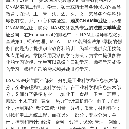
成立于1794年，是法国历史最悠久的高等教育机构之一。
CNAM实施工程师、学士、硕士或博士等各种形式的高等
教育，在理、工、管、法、农、医、文、艺等各个学科领
域设有院、系、中心和实验室。
购买CNAM毕业证
，办理
CNAM毕业证，购买CNAM文凭就找专业的
法国大学毕业
证
公司。在Eduniversal的排名中，CNAM工程师学院名列
全法第4，经济管理、MBA、EMBA名列全法第7学院的创
办目的是为了提供职业教育和培训，为学生提供实用技能
和应用知识。学院采用灵活的学习方式，为学生提供多样
化的学习途径。学生可以选择全日制学习、远程学习或混
合学习，根据自己的需求和兴趣进行学习。
Le CNAM分为两个部分，分别是工业科学和信息技术部
分，企业管理和社会科学分部。在工业科学和信息技术部
分，又细分了很多专业，比如化工，食品，卫生，环境，
风险; 土木工程，建筑，热力学;计算机科学; 电子，自动
化，控制系统; 数学工程; 测量，分析，质量，材料科学；
机械和电工系统工程。而在另外一部分，专业分为，会
计，控制和审计; 经济，金融，银行，保险; 管理，创新，
远见; 法律，劳动科学，卫生，社会干预; 劳工，就业辅