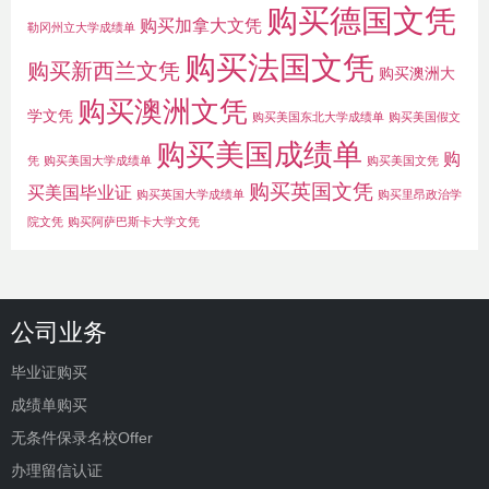
购买德国文凭
购买加拿大文凭
勒冈州立大学成绩单
购买法国文凭
购买新西兰文凭
购买澳洲大
购买澳洲文凭
学文凭
购买美国东北大学成绩单
购买美国假文
购买美国成绩单
购
凭
购买美国大学成绩单
购买美国文凭
购买英国文凭
买美国毕业证
购买英国大学成绩单
购买里昂政治学
院文凭
购买阿萨巴斯卡大学文凭
公司业务
毕业证购买
成绩单购买
无条件保录名校Offer
办理留信认证