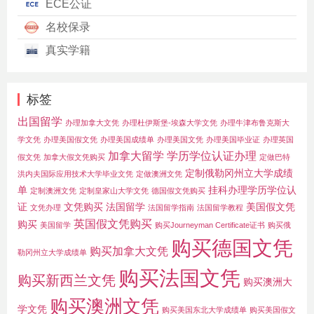
ECE公证
名校保录
真实学籍
标签
出国留学
办理加拿大文凭
办理杜伊斯堡-埃森大学文凭
办理牛津布鲁克斯大
学文凭
办理美国假文凭
办理美国成绩单
办理美国文凭
办理美国毕业证
办理英国
加拿大留学
学历学位认证办理
假文凭
加拿大假文凭购买
定做巴特
定制俄勒冈州立大学成绩
洪内夫国际应用技术大学毕业文凭
定做澳洲文凭
单
挂科办理学历学位认
定制澳洲文凭
定制皇家山大学文凭
德国假文凭购买
证
文凭购买
法国留学
美国假文凭
文凭办理
法国留学指南
法国留学教程
英国假文凭购买
购买
美国留学
购买Journeyman Certificate证书
购买俄
购买德国文凭
购买加拿大文凭
勒冈州立大学成绩单
购买法国文凭
购买新西兰文凭
购买澳洲大
购买澳洲文凭
学文凭
购买美国东北大学成绩单
购买美国假文