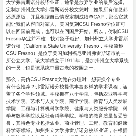
大学弗雷斯诺分校毕业证，通常是放弃学业的最后选择。
定制加州州立大学弗雷斯诺分校文凭时，如果所有信息都
还原原版，并且根据自己情况定制成绩单GAP，那么它就
能让我们从容面对家人。美国复刻CSU Fresno学位证可
以在回国前完成，也可以在回国后开始。所以，仿制CSU
Fresno毕业并不难，找对路子就好。加州州立大学弗雷斯
诺分校（
California State University, Fresno
，学校简称
CSU Fresno）是位于美国加利福尼亚州弗雷斯诺市的一
所公立大学。该大学成立于1911年，是加州州立大学系统
的一员，也是该系统中最古老的校园之一。
那么，高仿CSU Fresno文凭在办理时，想要换个专业，
有什么推荐？弗雷斯诺分校提供丰富多样的学术课程，涵
盖了各个学科领域。学校拥有八个学院，包括农业科学与
技术学院、艺术与人文学院、商学学院、教育与人类发展
学院、工程与计算机科学学院、健康与人类服务学院、科
学与数学学院以及社会科学学院。学校的教育质量备受赞
誉，其特色专业包括农业、商业管理、工程、教育和健康
科学等领域。加州州立大学弗雷斯诺分校毕业证，在根据