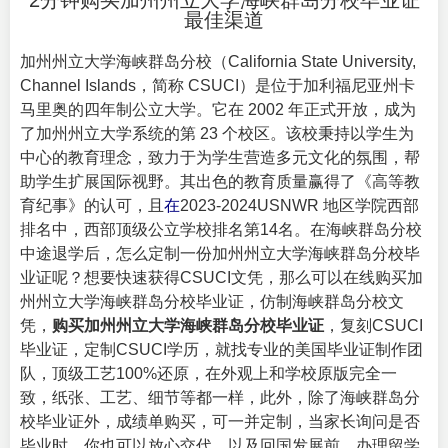
2分钟购买加州州立大学海峡群岛分校毕业证
最佳渠道
加州州立大学海峡群岛分校（
California State University,
Channel Islands
，简称 CSUCI）是位于加利福尼亚州卡
马里奥的四年制公立大学。它在 2002 年正式开放，成为
了加州州立大学系统的第 23 个校区。该校秉持以学生为
中心的教育理念，致力于为学生营造多元文化的氛围，帮
助学生扩展国际视野。其出色的教育质量赢得了《高等教
育纪事》的认可，且
在
2023-2024USNWR 地区学院西部
排名中，西部顶级公立学校排名第14名。在海峡群岛分校
中途退学后，怎么定制一份加州州立大学海峡群岛分校毕
业证呢？想要快速获得CSUCI文凭，那么可以在线购买加
州州立大学海峡群岛分校毕业证，仿制海峡群岛分校文
凭，
购买加州州立大学海峡群岛分校毕业证
，复刻CSUCI
毕业证，定制CSUCI学历，就找专业的美国毕业证制作团
队，顶级工艺100%还原，在外观上和学校原版完全一
致，纸张、工艺、细节等都一样，此外，除了海峡群岛分
校毕业证外，成绩单购买，可一并定制，当家长询问是否
毕业时，你也可以放心交代。以及回国发展前，办理留学