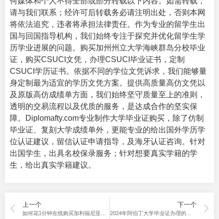
何媒体和个人不得全部或部分转载以下内容。如需转载，
请与我们联系；经许可后转载务必请注明出处，否则本网
将依法追究，违者将承担法律责任。作为专业的留学生出
国与回国指导机构，我们始终专注于探究并优化留学生学
历学业进展的问题。购买加州州立大学海峡群岛分校毕业
证，购买CSUCI文凭，办理CSUCI毕业证书，定制
CSUCI学历证书。依据不同的学位文凭诉求，我们能够量
身定制最为适宜的学历文凭方案。提供高质量高仿文凭以
及原版高仿成绩单方面，我们始终坚守质量至上的准则，
透明的交易流程以及优质的服务，是达成合作的坚实保
障。Diplomafty.com专业制作
大学毕业证购买
，除了仿制
毕业证、复刻大学成绩单外，更能专业的给出国外学历学
位认证建议，留信认证申请指导，及海牙认证咨询。针对
出国学生，出具名校保录服务；针对想要真实学籍的学
生，给出真实学籍建议。
上一个
下一个
如何花1分钟在线购买加利福尼亚理工州立大学毕业证
2024年阿伯丁大学毕业证办理的最新渠道分享