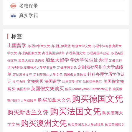
名校保录
真实学籍
标签
出国留学
办理加拿大文凭
办理杜伊斯堡-埃森大学文凭
办理牛津布鲁克斯大
学文凭
办理美国假文凭
办理美国成绩单
办理美国文凭
办理美国毕业证
办理英国
加拿大留学
学历学位认证办理
假文凭
加拿大假文凭购买
定做巴特
定制俄勒冈州立大学成绩
洪内夫国际应用技术大学毕业文凭
定做澳洲文凭
单
挂科办理学历学位认
定制澳洲文凭
定制皇家山大学文凭
德国假文凭购买
证
文凭购买
法国留学
美国假文凭
文凭办理
法国留学指南
法国留学教程
英国假文凭购买
购买
美国留学
购买Journeyman Certificate证书
购买俄
购买德国文凭
购买加拿大文凭
勒冈州立大学成绩单
购买法国文凭
购买新西兰文凭
购买澳洲大
购买澳洲文凭
学文凭
购买美国东北大学成绩单
购买美国假文