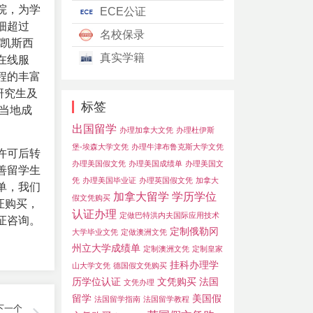
院，为学
ECE公证
细超过
名校保录
，凯斯西
真实学籍
在线服
程的丰富
研究生及
标签
当地成
出国留学
办理加拿大文凭
办理杜伊斯
堡-埃森大学文凭
办理牛津布鲁克斯大学文凭
许可后转
办理美国假文凭
办理美国成绩单
办理美国文
善留学生
凭
办理美国毕业证
办理英国假文凭
加拿大
单，我们
加拿大留学
学历学位
假文凭购买
证购买
，
认证办理
定做巴特洪内夫国际应用技术
证咨询。
定制俄勒冈
大学毕业文凭
定做澳洲文凭
州立大学成绩单
定制澳洲文凭
定制皇家
挂科办理学
山大学文凭
德国假文凭购买
历学位认证
文凭购买
法国
文凭办理
留学
美国假
法国留学指南
法国留学教程
下一个