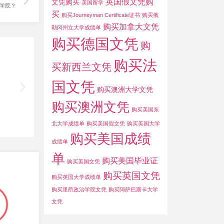
英国假文凭购
文凭购买
美国留学
区学院？
买
购买Journeyman Certificate证书
购买俄
购买加拿大文凭
勒冈州立大学成绩单
购买德国文凭
购
购买法
买新西兰文凭
国文凭
购买澳洲大学文凭
购买澳洲文凭
购买美国东
北大学成绩单
购买美国假文凭
购买美国大学
购买美国成绩
成绩单
单
购买美国毕业证
购买美国文凭
购买英国文凭
购买英国大学成绩单
购买里昂政治学院文凭
购买阿萨巴斯卡大学
文凭