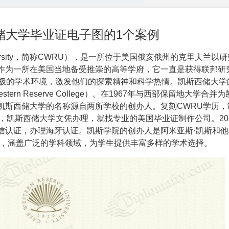
储大学毕业证电子图的1个案例
rsity，简称
CWRU
），是一所位于美国俄亥俄州的克里夫兰以研
作为一所在美国当地备受推崇的高等学府，它一直是获得联邦研
积极的学术环境，激发他们的探索精神和科学热情。凯斯西储大学
rn Reserve College）。在1967年与西部保留地大学合并
凯斯西储大学的名称源自两所学校的创办人。复刻CWRU学历，
，凯斯西储大学文凭办理，就找专业的美国毕业证制作公司。20
信认证，办理海牙认证。凯斯学院的创办人是阿米亚斯·凯斯和他
院，涵盖广泛的学科领域，为学生提供丰富多样的学术选择。