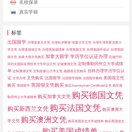
名校保录
真实学籍
标签
出国留学
办理加拿大文凭
办理杜伊斯堡-埃森大学文凭
办理牛津布鲁克斯大
学文凭
办理美国假文凭
办理美国成绩单
办理美国文凭
办理美国毕业证
办理英国
加拿大留学
学历学位认证办理
假文凭
加拿大假文凭购买
定做巴特
定制俄勒冈州立大学成绩
洪内夫国际应用技术大学毕业文凭
定做澳洲文凭
单
挂科办理学历学位认
定制澳洲文凭
定制皇家山大学文凭
德国假文凭购买
证
文凭购买
法国留学
美国假文凭
文凭办理
法国留学指南
法国留学教程
英国假文凭购买
购买
美国留学
购买Journeyman Certificate证书
购买俄
购买德国文凭
购买加拿大文凭
勒冈州立大学成绩单
购买法国文凭
购买新西兰文凭
购买澳洲大
购买澳洲文凭
学文凭
购买美国东北大学成绩单
购买美国假文
购买美国成绩单