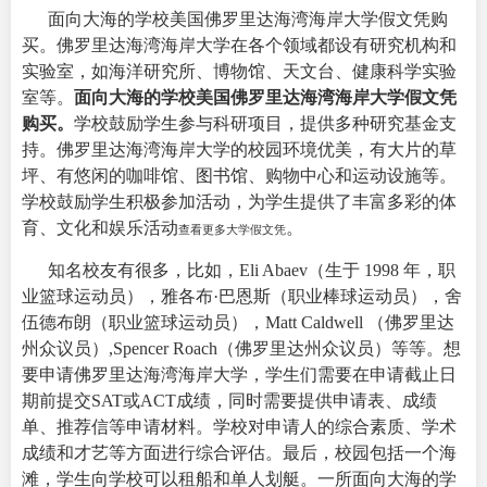
面向大海的学校美国佛罗里达海湾海岸大学假文凭购
买。佛罗里达海湾海岸大学在各个领域都设有研究机构和
实验室，如海洋研究所、博物馆、天文台、健康科学实验
室等。
面向大海的学校美国佛罗里达海湾海岸大学假文凭
购买。
学校鼓励学生参与科研项目，提供多种研究基金支
持。
佛罗里达海湾海岸大学的校园环境优美，有大片的草
坪、有悠闲的咖啡馆、图书馆、购物中心和运动设施等。
学校鼓励学生积极参加活动，为学生提供了丰富多彩的体
育、文化和娱乐活动
。
查看更多大学假文凭
知名校友有很多，比如，Eli Abaev（生于 1998 年，职
业篮球运动员），雅各布·巴恩斯（职业棒球运动员），舍
伍德布朗（职业篮球运动员），Matt Caldwell （佛罗里达
州众议员）,Spencer Roach（佛罗里达州众议员）等等。想
要申请佛罗里达海湾海岸大学，学生们需要在申请截止日
期前提交SAT或ACT成绩，同时需要提供申请表、成绩
单、推荐信等申请材料。学校对申请人的综合素质、学术
成绩和才艺等方面进行综合评估。最后，校园包括一个海
滩，学生向学校可以租船和单人划艇。一所面向大海的学