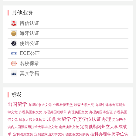
其他业务
留信认证
海牙认证
使馆公证
ECE公证
名校保录
真实学籍
标签
出国留学
办理加拿大文凭
办理杜伊斯堡-埃森大学文凭
办理牛津布鲁克斯大
学文凭
办理美国假文凭
办理美国成绩单
办理美国文凭
办理美国毕业证
办理英国
加拿大留学
学历学位认证办理
假文凭
加拿大假文凭购买
定做巴特
定制俄勒冈州立大学成绩
洪内夫国际应用技术大学毕业文凭
定做澳洲文凭
单
挂科办理学历学位认
定制澳洲文凭
定制皇家山大学文凭
德国假文凭购买