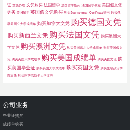
证
文凭购买
法国留学
美国假文凭
文凭办理
法国留学指南
法国留学教程
英国假文凭购买
购买
美国留学
购买Journeyman Certificate证书
购买俄
购买德国文凭
购买加拿大文凭
勒冈州立大学成绩单
购买法国文凭
购买新西兰文凭
购买澳洲大
购买澳洲文凭
学文凭
购买美国东北大学成绩单
购买美国假文
购买美国成绩单
购
凭
购买美国大学成绩单
购买美国文凭
购买英国文凭
买美国毕业证
购买英国大学成绩单
购买里昂政治学
院文凭
购买阿萨巴斯卡大学文凭
公司业务
毕业证购买
成绩单购买