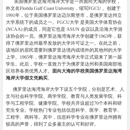
美国佛罗里达海湾海岸大学是一所面向大海的学校，
外文名
Florida Gulf Coast University
，缩写FGCU 。创建于
1991年，位于美国佛罗里达迈尔斯堡市，是佛罗里达州立
大学系统下的成员之一。FGCU大学 是美国大学体育协会
(NCAA) 的成员，同是它也是 ASUN 会议以及沿海大学游
泳协会的一员。佛罗里达海湾海岸大学创建于1963年，获
得了佛罗里达州最早发放的大学许可证之一。在此之前，
该地区的居民需要到佛罗里达境内或境外的其他州的大学
上学。1965年，佛罗里达海湾海岸大学正式迎来了第一届
学生。此后，学校一直致力于为佛罗里达州和美国南部地
区培养各类优秀人才。
面向大海的学校美国
佛罗里达海湾
海岸大学假文凭购买
。
佛罗里达海湾海岸大学下设五个学院，分别是艺术、人
文与社会科学学院、商学学院、教育与人类发展学院、科
学与工程学院、健康学院。学校共开设超过70个本科和研
究生专业。
学校热门专业包括信息科学、医学、教育学、
工程学、商科等。其中，信息科学专业在佛罗里达州拥有
较高的声誉，得到了众多雇主的认可和好评。