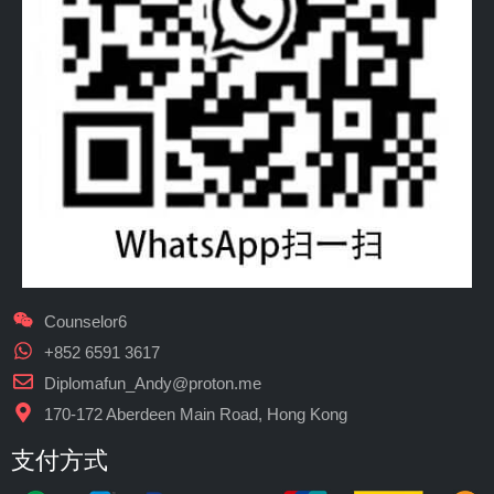
Counselor6
+852 6591 3617
Diplomafun_Andy@proton.me
170-172 Aberdeen Main Road, Hong Kong
支付方式