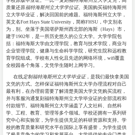
学校原版毕业证。一比一
复刻福特海斯州立大学文凭
，高
质量还原
福特海斯州立大学学位证
。美国购买福特海斯州
立大学毕业证，解决回国前的难题。福特海斯州立大学，
英文名
Fort Hays State University
，简称FHSU，中文别名
为，别。坐落于美国堪萨斯州西北部的海斯（Hays）市，
建于1902年，是一所历史悠久的公立大学。大学学院包
括：福特海斯大学由文理学院，教育与技术学院，商业与
企业管理学院，健康与生命科学学院，研究生院和远程教
育学院组成。学校有人性化且先进的网络环境，wifi覆盖
全校园各个角落，文凭学生随时上网学习。
在线
定制福特海斯州立大学毕业证
，是我们最快拿美国
文凭的方式。怎样保证福特海斯州立大学办理流程对自己
最有利，在办理前需要了解清楚美国大学文凭购买流程，
并与客服沟通复刻福特海斯州立大学毕业证的全部流程和
付款细节。福特海斯州立大学涵盖了人文社科、自然科
学、工程、教育、管理等多个领域。学校还拥有一系列研
究中心和实验室，为学生提供充足的科研资源和支持。学
校的教育质量和研究水平在国际上享有盛誉，为学生提供
了极具竞争力的学习和发展平台。大学提供的专业门类丰