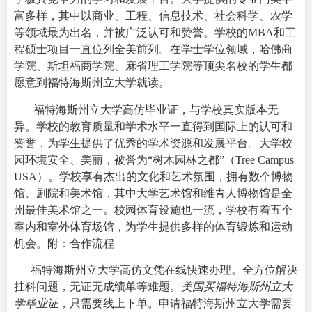
富多样，其中以商业、工程、信息技术、社会科学、农学
等领域最为出名，并被广泛认可和赞誉。学校的MBA和工
程硕士项目一直位列全美前列。在学士学位领域，哈佛商
学院、斯坦福商学院、麻省理工学院等顶尖名校的学生都
愿意到福特海斯州立大学就读。
福特海斯州立大学高仿毕业证，与学校真实版本无
异。学校的教育质量和学术水平一直得到国际上的认可和
赞誉，为学生提供了优秀的学术资源和发展平台。
大学校
园环境安全、美丽，被誉为“树木园林之都”（Tree Campus
USA）。学校享有杰出的文化和艺术氛围，拥有数个博物
馆、剧院和美术馆，其中大学艺术馆和维青人博物馆是全
州最佳美术馆之一。校园体育设施也一流，学校有着五个
室内和室外体育场馆，为学生提供多样的体育锻炼和运动
机会。附：
合作流程
福特海斯州立大学高仿文凭在线快速办理。全方位解决
挂科问题，无证无成绩单等难题。
美国买福特海斯州立大
学毕业证
，只需要线上下单。申请福特海斯州立大学需要