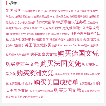
标签
出国留学
办理加拿大文凭
办理杜伊斯堡-埃森大学文凭
办理牛津布鲁克斯大
学文凭
办理美国假文凭
办理美国成绩单
办理美国文凭
办理美国毕业证
办理英国
加拿大留学
学历学位认证办理
假文凭
加拿大假文凭购买
定做巴特
定制俄勒冈州立大学成绩
洪内夫国际应用技术大学毕业文凭
定做澳洲文凭
单
挂科办理学历学位认
定制澳洲文凭
定制皇家山大学文凭
德国假文凭购买
证
文凭购买
法国留学
美国假文凭
文凭办理
法国留学指南
法国留学教程
英国假文凭购买
购买
美国留学
购买Journeyman Certificate证书
购买俄
购买德国文凭
购买加拿大文凭
勒冈州立大学成绩单
购买法国文凭
购买新西兰文凭
购买澳洲大
购买澳洲文凭
学文凭
购买美国东北大学成绩单
购买美国假文
购买美国成绩单
购
凭
购买美国大学成绩单
购买美国文凭
购买英国文凭
买美国毕业证
购买英国大学成绩单
购买里昂政治学
院文凭
购买阿萨巴斯卡大学文凭