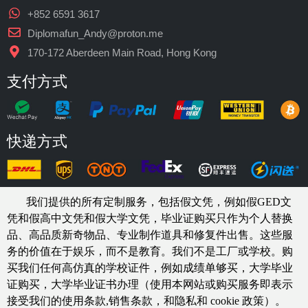
+852 6591 3617
Diplomafun_Andy@proton.me
170-172 Aberdeen Main Road, Hong Kong
支付方式
快递方式
我们提供的所有定制服务，包括假文凭，例如假GED文
凭和假高中文凭和假大学文凭，
毕业证购买
只作为个人替换
品、高品质新奇物品、专业制作道具和修复件出售。这些服
务的价值在于娱乐，而不是教育。我们不是工厂或学校。购
买我们任何高仿真的
学校
证件，例如
成绩单够买
，大学毕业
证购买，大学毕业证书办理（使用本网站或购买服务即表示
接受我们的使用条款,销售条款，和隐私和 cookie 政策）。