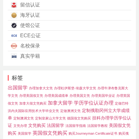
留信认证
海牙认证
使馆公证
ECE公证
名校保录
真实学籍
标签
出国留学
办理加拿大文凭
办理杜伊斯堡-埃森大学文凭
办理牛津布鲁克斯大
学文凭
办理美国假文凭
办理美国成绩单
办理美国文凭
办理美国毕业证
办理英国
加拿大留学
学历学位认证办理
假文凭
加拿大假文凭购买
定做巴特
定制俄勒冈州立大学成绩
洪内夫国际应用技术大学毕业文凭
定做澳洲文凭
单
挂科办理学历学位认
定制澳洲文凭
定制皇家山大学文凭
德国假文凭购买
证
文凭购买
法国留学
美国假文凭
文凭办理
法国留学指南
法国留学教程
英国假文凭购买
购买
美国留学
购买Journeyman Certificate证书
购买俄