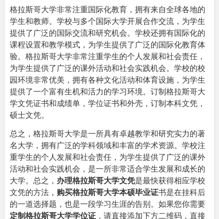
格拉斯哥大学非常注重国际化教育，拥有来自全球各地的
学生和教师。学校与多个国际大学开展合作交流，为学生
提供了广泛的国际交流和研究机会。学校还拥有国际化的
课程设置和教学模式，为学生提供了广泛的国际化教育体
验。
格拉斯哥大学非常注重学生的个人发展和社会责任，
为学生提供了广泛的课外活动和社会实践机会。学校的校
园环境非常优美，拥有各种文化活动和体育设施，为学生
提供了一个富有生机和活力的学习环境。订制格拉斯哥大
学文凭证书和成绩单，学位证书和外壳，订制本科文凭，
硕士文凭。
总之，格拉斯哥大学是一所具有卓越教学和研究实力的著
名大学，拥有广泛的学科领域和丰富的学术资源。学校注
重学生的个人发展和社会责任，为学生提供了广泛的课外
活动和社会实践机会，是一所非常适合学生发展和成长的
大学。总之，
办理格拉斯哥大学文凭
是最快获得相应学校
文凭的方法，
购买格拉斯哥大学本硕毕业证
书是在挂科后
的一道选择题，也是一段学习生涯的告别。如果您你需要
定制格拉斯哥大学学位证
，请直接添加下方二维码，直接