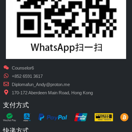
Counselor6
+852 6591 3617
Diplomafun_Andy@proton.me
170-172 Aberdeen Main Road, Hong Kong
支付方式
快递方式