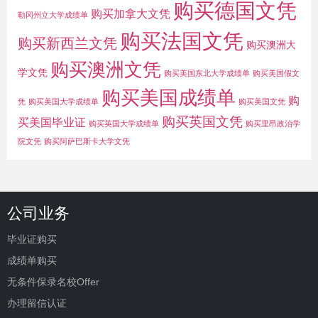
购买德国文凭
购买加拿大文凭
勒冈州立大学成绩单
购买法国文凭
购买新西兰文凭
购买澳洲大
购买澳洲文凭
学文凭
购买美国东北大学成绩单
购买美国假文
购买美国成绩单
购
凭
购买美国大学成绩单
购买美国文凭
购买英国文凭
买美国毕业证
购买英国大学成绩单
购买里昂政治学
院文凭
购买阿萨巴斯卡大学文凭
公司业务
毕业证购买
成绩单购买
无条件保录名校Offer
办理留信认证