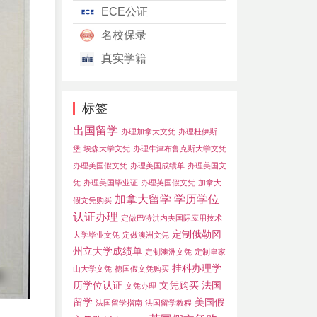
ECE公证
名校保录
真实学籍
标签
出国留学
办理加拿大文凭
办理杜伊斯
堡-埃森大学文凭
办理牛津布鲁克斯大学文凭
办理美国假文凭
办理美国成绩单
办理美国文
凭
办理美国毕业证
办理英国假文凭
加拿大
加拿大留学
学历学位
假文凭购买
认证办理
定做巴特洪内夫国际应用技术
定制俄勒冈
大学毕业文凭
定做澳洲文凭
州立大学成绩单
定制澳洲文凭
定制皇家
挂科办理学
山大学文凭
德国假文凭购买
历学位认证
文凭购买
法国
文凭办理
留学
美国假
法国留学指南
法国留学教程