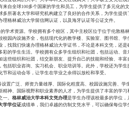
有来自全球100多个国家的学生和员工，为学生提供了多元化的
球多所著名大学和研究机构建立了良好的合作关系，为学生提供
办理格林威治大学留信网认证，以及海牙认证等公证文件。
的学术资源。学校拥有多个校区，其中主校区位于位于伦敦格
校校园内设施齐全，包括现代化的教学楼、实验室、图书馆、学
业，找我们快速办理格林威治大学证书，不论是本科文凭，还是
多彩的学生生活。学校拥有众多学生组织和社团，包括运动、音
加这些组织和社团，结交新朋友、提升自己的技能和经验、丰富
，包括职业咨询、实习机会、职业培训等。此外，学校还为学生
化节和运动会等，让学生在学业之余得以放松和享受。
设置广泛、师资力量雄厚、国际化程度高、校园设施完善、学
新精神、国际视野和职业素养的人才，为学生提供了丰富的学习
之一。
格林威治大学本科文凭办理
是学生办理该校最多的学位，
大学学位证
成绩单，我们卓越的仿制文凭水平，可以确保每位学