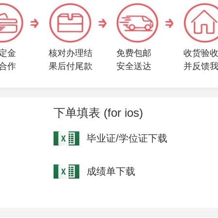
定金
核对办理结
免费包邮
收货验
合作
果后付尾款
安全送达
并反馈
下单填表 (for ios)
毕业证/学位证下载
成绩单下载