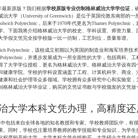
3年最新原版？我们根据
学校原版专业仿制格林威治大学学位证
，
威治大学（
University of Greenwich
）是位于英国伦敦东南部的一
Polytechnic，后来于1970年代更名为Thames Polytechnic，
学。下面我将介绍格林威治大学的校史、学科设置、师资力量、
大学假文凭完全按学校版一比一仿制，工艺到位，质量靠谱。
ch Polytechnic，该校成立初期以为英国的制造业和海军培养技
 Polytechnic，并逐步发展成为一所全面性的大学，包括商科、
获得了大学学位授权，更名为格林威治大学。
格林威治大学设有四
和健康学院。学校的学科设置涵盖了工程、计算机科学、商业、
健康和社会护理等众多领域。学校拥有众多研究中心和实验室，
制格林威治大学毕业证，购买的文凭证书敢与学校颁发的文凭放
威治大学本科文凭办理，高精度还
中包括来自全球各地的知名教授和专家。学校教师团队中，有
果。同时，学校也注重培养教师的教学技能和专业知识，为学生
化程度较高的大学。大学本科文凭在线购买，大学硕士文凭在线