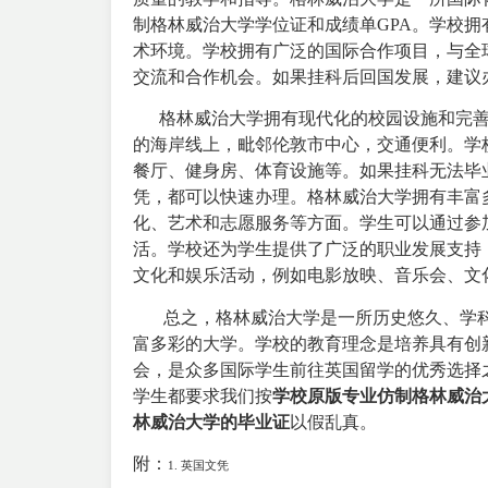
制格林威治大学学位证和成绩单GPA。学校拥
术环境。学校拥有广泛的国际合作项目，与全
交流和合作机会。如果挂科后回国发展，建议
格林威治大学拥有现代化的校园设施和完善
的海岸线上，毗邻伦敦市中心，交通便利。学
餐厅、健身房、体育设施等。如果挂科无法毕
凭，都可以快速办理。
格林威治大学拥有丰富
化、艺术和志愿服务等方面。学生可以通过参
活。学校还为学生提供了广泛的职业发展支持
文化和娱乐活动，例如电影放映、音乐会、文
总之，格林威治大学是一所历史悠久、学科
富多彩的大学。学校的教育理念是培养具有创
会，是众多国际学生前往英国留学的优秀选择
学生都要求我们按
学校原版专业仿制格林威治
林威治大学的毕业证
以假乱真。
附：
1.
英国文凭