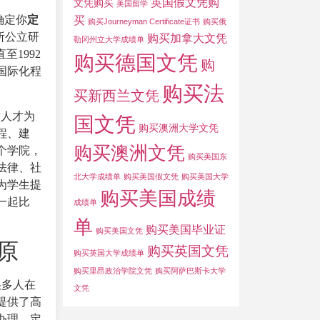
英国假文凭购
文凭购买
美国留学
确定你
定
买
购买Journeyman Certificate证书
购买俄
所公立研
购买加拿大文凭
勒冈州立大学成绩单
直至1992
购买德国文凭
购
国际化程
购买法
买新西兰文凭
术人才为
国文凭
购买澳洲大学文凭
工程、建
购买澳洲文凭
个学院，
购买美国东
法律、社
北大学成绩单
购买美国假文凭
购买美国大学
为学生提
购买美国成绩
一起比
成绩单
单
购买美国毕业证
购买美国文凭
原
购买英国文凭
购买英国大学成绩单
购买里昂政治学院文凭
购买阿萨巴斯卡大学
很多人在
文凭
提供了高
办理。定