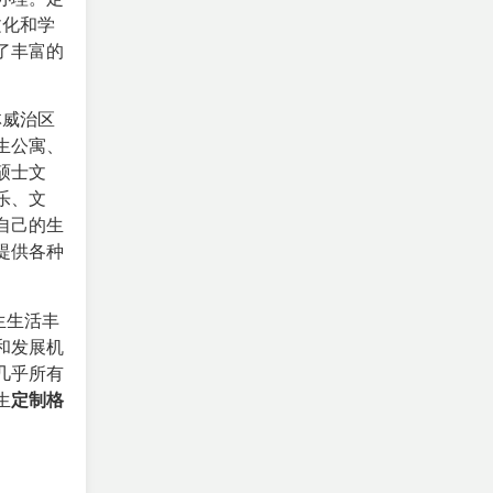
文化和学
了丰富的
林威治区
生公寓、
硕士文
乐、文
自己的生
提供各种
生生活丰
和发展机
几乎所有
生
定制格