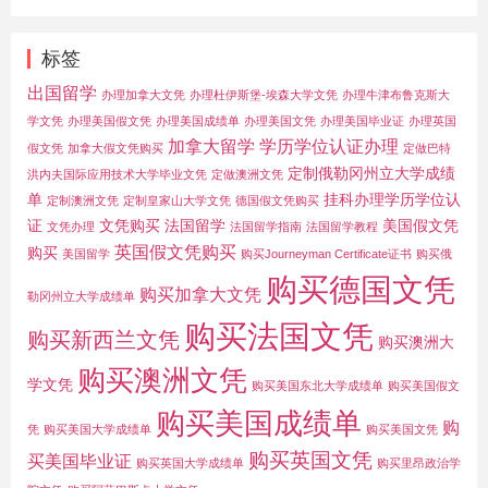
标签
出国留学
办理加拿大文凭
办理杜伊斯堡-埃森大学文凭
办理牛津布鲁克斯大
学文凭
办理美国假文凭
办理美国成绩单
办理美国文凭
办理美国毕业证
办理英国
加拿大留学
学历学位认证办理
假文凭
加拿大假文凭购买
定做巴特
定制俄勒冈州立大学成绩
洪内夫国际应用技术大学毕业文凭
定做澳洲文凭
单
挂科办理学历学位认
定制澳洲文凭
定制皇家山大学文凭
德国假文凭购买
证
文凭购买
法国留学
美国假文凭
文凭办理
法国留学指南
法国留学教程
英国假文凭购买
购买
美国留学
购买Journeyman Certificate证书
购买俄
购买德国文凭
购买加拿大文凭
勒冈州立大学成绩单
购买法国文凭
购买新西兰文凭
购买澳洲大
购买澳洲文凭
学文凭
购买美国东北大学成绩单
购买美国假文
购买美国成绩单
购
凭
购买美国大学成绩单
购买美国文凭
购买英国文凭
买美国毕业证
购买英国大学成绩单
购买里昂政治学