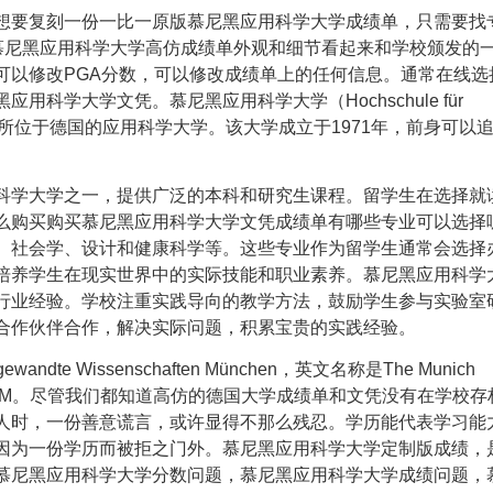
想要复刻一份一比一原版慕尼黑应用科学大学成绩单，只需要找
m）即可。慕尼黑应用科学大学高仿成绩单外观和细节看起来和学校颁发的
可以修改PGA分数，可以修改成绩单上的任何信息。通常在线选
黑应用科学大学文凭
。
慕尼黑应用科学大学
（Hochschule für
ünchen）是一所位于德国的应用科学大学。该大学成立于1971年，前身可以
科学大学之一，提供广泛的本科和研究生课程。留学生在选择就
么购买购买慕尼黑应用科学大学文凭成绩单有哪些专业可以选择
、社会学、设计和健康科学等。这些专业作为留学生通常会选择
培养学生在现实世界中的实际技能和职业素养。慕尼黑应用科学
行业经验。学校注重实践导向的教学方法，鼓励学生参与实验室
合作伙伴合作，解决实际问题，积累宝贵的实践经验。
andte Wissenschaften München，英文名称是The Munich
ces，英文简称是HM。尽管我们都知道高仿的德国大学成绩单和文凭没有在学校
人时，一份善意谎言，或许显得不那么残忍。学历能代表学习能
因为一份学历而被拒之门外。慕尼黑应用科学大学定制版成绩，
慕尼黑应用科学大学分数问题，慕尼黑应用科学大学成绩问题，