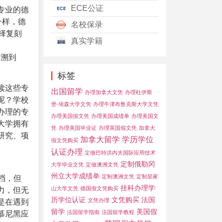
ECE公证
专业的
德
一样，德
名校保录
择复刻
真实学籍
追溯到
标签
读这些专
出国留学
办理加拿大文凭
办理杜伊斯
呢？学校
堡-埃森大学文凭
办理牛津布鲁克斯大学文凭
办理的专
办理美国假文凭
办理美国成绩单
办理美国文
大学拥有
凭
办理美国毕业证
办理英国假文凭
加拿大
研究、项
加拿大留学
学历学位
假文凭购买
认证办理
定做巴特洪内夫国际应用技术
定制俄勒冈
大学毕业文凭
定做澳洲文凭
州立大学成绩单
定制澳洲文凭
定制皇家
存档，但
挂科办理学
山大学文凭
德国假文凭购买
力，但无
历学位认证
文凭购买
法国
文凭办理
是在遇到
留学
美国假
法国留学指南
法国留学教程
慕尼黑应