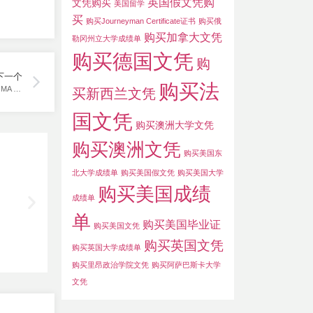
英国假文凭购
文凭购买
美国留学
买
购买Journeyman Certificate证书
购买俄
购买加拿大文凭
勒冈州立大学成绩单
购买德国文凭
购
下一个
购买法
2024年挂科了，我怎样在线购买德国杜塞尔多夫大学文凭呢？HHU DIPLOMA ONLINE.
买新西兰文凭
国文凭
购买澳洲大学文凭
购买澳洲文凭
购买美国东
北大学成绩单
购买美国假文凭
购买美国大学
购买美国成绩
成绩单
单
购买美国毕业证
购买美国文凭
购买英国文凭
购买英国大学成绩单
购买里昂政治学院文凭
购买阿萨巴斯卡大学
文凭