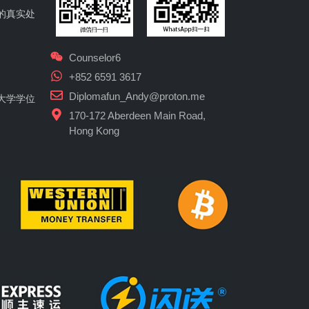
的真实处
Counselor6
+852 6591 3617
Diplomafun_Andy@proton.me
大学学位
170-172 Aberdeen Main Road,
Hong Kong