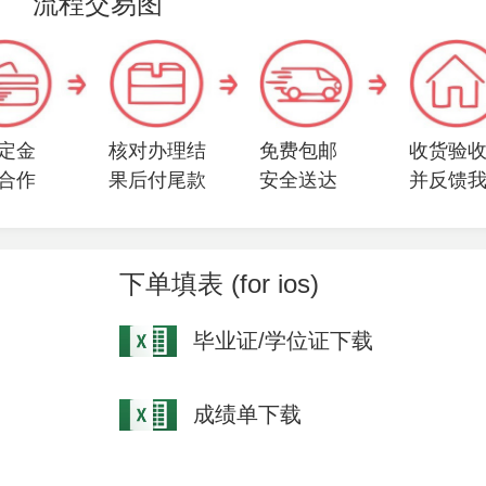
流程交易图
定金
核对办理结
免费包邮
收货验
合作
果后付尾款
安全送达
并反馈
下单填表 (for ios)
毕业证/学位证下载
成绩单下载