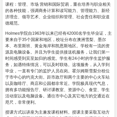
课程：管理、市场 营销和国际贸易，重在培养与职业相关
的各种技能，强调商务计算和读写能力、管理能力、新经
济理念、领导艺术、企业组织和管理、社会责任和职业道
德规范。
Holmes学院自1963年以来已经有42000名学生毕业证，主
要来自于35个国家和地区，校址分布在澳洲雪梨、墨尔
本、布里斯班、黄金海岸和凯恩斯地区。学校有一流的资
源及电脑设备。并且为学生提供接送机服务，让我们第一
时间感受到宾至如归的感觉。学生有24小时的学生监护服
务，如遇特殊情况，可以及时联络。这项服务，从入学到
毕业，一直有专门的监护人员在岗。霍尔姆斯雪梨分校位
于市中心的约克大街。距市政厅和两个主要的中心火车站
以及咖啡厅、商店和公园都非常近。学院极具现代气息，
拥有多功能报告厅、研讨课教室、资源中心、食堂、学生
活动室以及电脑设备。通往市中心及其它地方的交通近在
咫尺，非常便利。
授课方式以讲座为主兼发课程材料。授课主要采取互动方