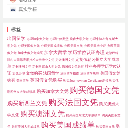
真实学籍
标签
出国留学
办理加拿大文凭
办理杜伊斯堡-埃森大学文凭
办理牛津布鲁克斯大
学文凭
办理美国假文凭
办理美国成绩单
办理美国文凭
办理美国毕业证
办理英国
加拿大留学
学历学位认证办理
假文凭
加拿大假文凭购买
定做巴特
定制俄勒冈州立大学成绩
洪内夫国际应用技术大学毕业文凭
定做澳洲文凭
单
挂科办理学历学位认
定制澳洲文凭
定制皇家山大学文凭
德国假文凭购买
证
文凭购买
法国留学
美国假文凭
文凭办理
法国留学指南
法国留学教程
英国假文凭购买
购买
美国留学
购买Journeyman Certificate证书
购买俄
购买德国文凭
购买加拿大文凭
勒冈州立大学成绩单
购买法国文凭
购买新西兰文凭
购买澳洲大
购买澳洲文凭
学文凭
购买美国东北大学成绩单
购买美国假文
购买美国成绩单
购
凭
购买美国大学成绩单
购买美国文凭