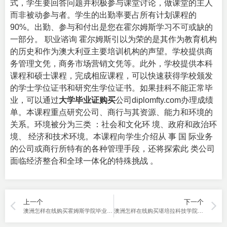
式，学生要回答问题并积极参与课堂讨论，做课堂的主人
而非被动参与者。学生的出勤率要占所有计划课程的
90%。出勤、参与和付出是您在霍尔姆斯学习不可或缺的
一部分。 职业谘询 霍尔姆斯引以为荣的是其作为教育机构
的历史和作为澳大利亚主要培训机构的声望。学校提供商
务管理文凭，商务市场营销文凭等。此外，学校提供本科
课程和硕士课程，完成相应课程，可以快速获得学校颁发
的学士学位证书和研究生学位证书。如果挂科不能正常毕
业，可以通过
大学毕业证购买
公司diplomfty.com办理成绩
单。本课程重点研究公司、商行与其资源、能力和环境的
关系。环境被分为三类 ：社会和文化环 境、政府和政治环
境、 经济和技术环境。本课程向学生介绍从 事 国 际业务
的公司或商行所特有的各种管理手段，还将探索此 类公司
面临经济整合和全球一体化的特殊挑战 。
上一个
下一个
澳洲怎样在线购买霍姆斯学院毕业证？
澳洲怎样在线购买堪培拉科技学院CIT毕业证？