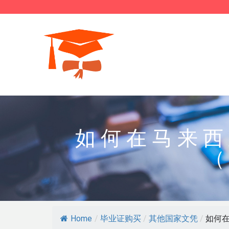
如何在马来西
（
Home
/
毕业证购买
/
其他国家文凭
/
如何在