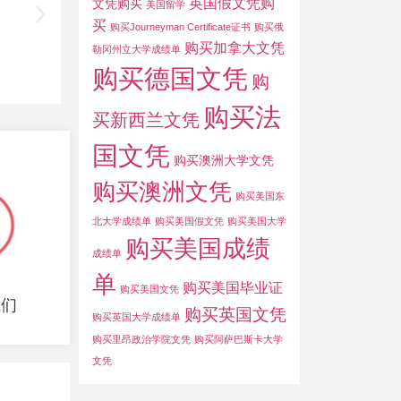
英国假文凭购
文凭购买
美国留学
买
购买Journeyman Certificate证书
购买俄
购买加拿大文凭
勒冈州立大学成绩单
购买德国文凭
购
购买法
买新西兰文凭
国文凭
购买澳洲大学文凭
购买澳洲文凭
购买美国东
北大学成绩单
购买美国假文凭
购买美国大学
购买美国成绩
成绩单
单
收
购买美国毕业证
购买美国文凭
我们
购买英国文凭
购买英国大学成绩单
购买里昂政治学院文凭
购买阿萨巴斯卡大学
文凭