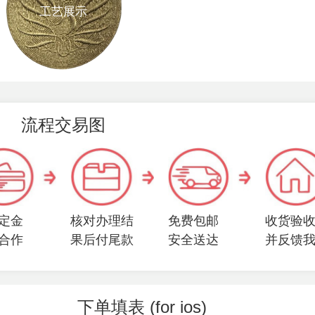
工艺展示
流程交易图
定金
核对办理结
免费包邮
收货验
合作
果后付尾款
安全送达
并反馈
下单填表 (for ios)