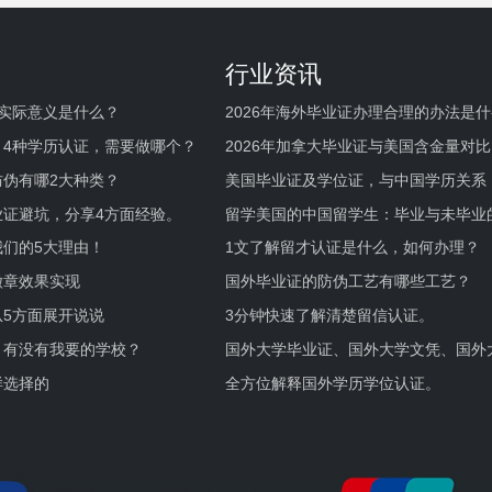
行业资讯
实际意义是什么？
2026年海外毕业证办理合理的办法是
何避坑？
，4种学历认证，需要做哪个？
2026年加拿大毕业证与美国含金量对比
伪有哪2大种类？
美国毕业证及学位证，与中国学历关系
业证避坑，分享4方面经验。
留学美国的中国留学生：毕业与未毕业
境及建议
们的5大理由！
1文了解留才认证是什么，如何办理？
徽章效果实现
国外毕业证的防伪工艺有哪些工艺？
5方面展开说说
3分钟快速了解清楚留信认证。
，有没有我要的学校？
国外大学毕业证、国外大学文凭、国外
证的区别。
样选择的
全方位解释国外学历学位认证。