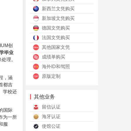
新西兰文凭购买
新加坡文凭购买
德国文凭购买
法国文凭购买
UM创
其他国家文凭
学毕业
成绩单购买
om来处理。
海外ID和驾照
原版定制
程，涵
首都吉
。学校还
其他业务
留信认证
的国际
海牙认证
作为一所
和服
使馆公证