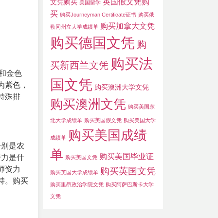
英国假文凭购
文凭购买
美国留学
买
购买Journeyman Certificate证书
购买俄
购买加拿大文凭
勒冈州立大学成绩单
购买德国文凭
购
购买法
买新西兰文凭
和金色
国文凭
为紫色，
购买澳洲大学文凭
特殊排
购买澳洲文凭
购买美国东
北大学成绩单
购买美国假文凭
购买美国大学
购买美国成绩
成绩单
分别是农
单
购买美国毕业证
潜力是什
购买美国文凭
师资力
购买英国文凭
购买英国大学成绩单
持。购买
购买里昂政治学院文凭
购买阿萨巴斯卡大学
文凭