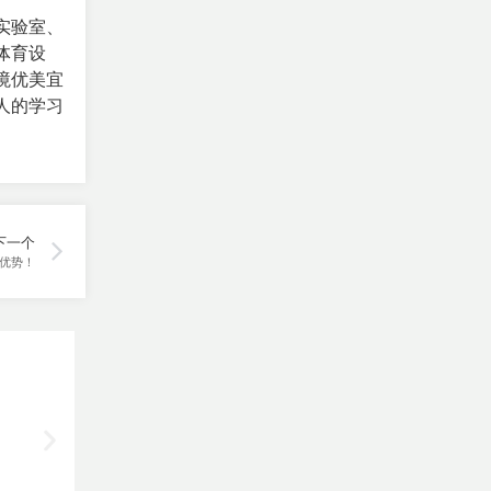
实验室、
体育设
境优美宜
人的学习
下一个
核优势！