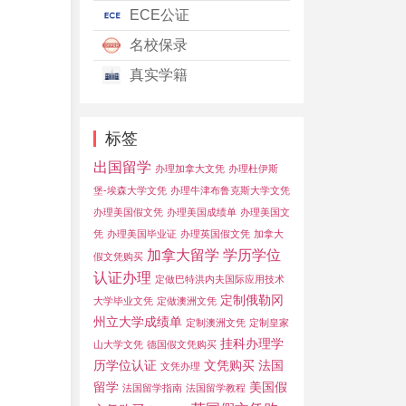
ECE公证
名校保录
真实学籍
标签
出国留学
办理加拿大文凭
办理杜伊斯
堡-埃森大学文凭
办理牛津布鲁克斯大学文凭
办理美国假文凭
办理美国成绩单
办理美国文
凭
办理美国毕业证
办理英国假文凭
加拿大
加拿大留学
学历学位
假文凭购买
认证办理
定做巴特洪内夫国际应用技术
定制俄勒冈
大学毕业文凭
定做澳洲文凭
州立大学成绩单
定制澳洲文凭
定制皇家
挂科办理学
山大学文凭
德国假文凭购买
历学位认证
文凭购买
法国
文凭办理
留学
美国假
法国留学指南
法国留学教程