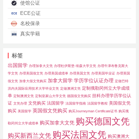
使馆公证
ECE公证
名校保录
真实学籍
标签
出国留学
办理加拿大文凭
办理杜伊斯堡-埃森大学文凭
办理牛津布鲁克斯大
学文凭
办理美国假文凭
办理美国成绩单
办理美国文凭
办理美国毕业证
办理英国
加拿大留学
学历学位认证办理
假文凭
加拿大假文凭购买
定做巴特
定制俄勒冈州立大学成绩
洪内夫国际应用技术大学毕业文凭
定做澳洲文凭
单
挂科办理学历学位认
定制澳洲文凭
定制皇家山大学文凭
德国假文凭购买
证
文凭购买
法国留学
美国假文凭
文凭办理
法国留学指南
法国留学教程
英国假文凭购买
购买
美国留学
购买Journeyman Certificate证书
购买俄
购买德国文凭
购买加拿大文凭
勒冈州立大学成绩单
购买法国文凭
购买新西兰文凭
购买澳洲大