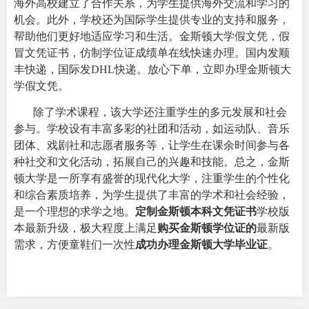
海外高校建立了合作关系，为学生提供海外交流和学习的
机会。此外，学校还为国际学生提供专业的支持和服务，
帮助他们更好地适应学习和生活。金斯顿大学假文凭，假
冒文凭证书，仿制学位证成绩单在线快速办理。国内发顺
丰快递，国际发DHL快递。放心下单，立即
办理金斯顿大
学假文凭
。
除了学术课程，该大学还注重学生的多元发展和社会
参与。学校设有丰富多彩的社团和活动，如运动队、音乐
团体、戏剧社和志愿者服务等，让学生在课余时间参与各
种社交和文化活动，拓展自己的兴趣和技能。
总之，金斯
顿大学是一所享有盛誉的现代化大学，注重学生的个性化
和综合素质培养，为学生提供了丰富的学术和社会经验，
是一个理想的求学之地。
定制金斯顿本科文凭证书
学校版
本最新升级，极大程度上满足
购买金斯顿学位证的
最新版
需求，方便童鞋们一次性
成功办理金斯顿大学毕业证
。