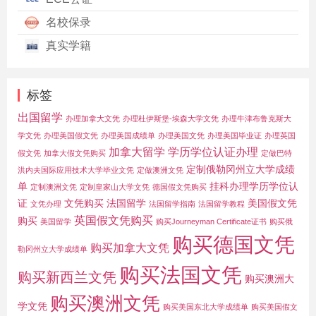
名校保录
真实学籍
标签
出国留学
办理加拿大文凭
办理杜伊斯堡-埃森大学文凭
办理牛津布鲁克斯大
学文凭
办理美国假文凭
办理美国成绩单
办理美国文凭
办理美国毕业证
办理英国
加拿大留学
学历学位认证办理
假文凭
加拿大假文凭购买
定做巴特
定制俄勒冈州立大学成绩
洪内夫国际应用技术大学毕业文凭
定做澳洲文凭
单
挂科办理学历学位认
定制澳洲文凭
定制皇家山大学文凭
德国假文凭购买
证
文凭购买
法国留学
美国假文凭
文凭办理
法国留学指南
法国留学教程
英国假文凭购买
购买
美国留学
购买Journeyman Certificate证书
购买俄
购买德国文凭
购买加拿大文凭
勒冈州立大学成绩单
购买法国文凭
购买新西兰文凭
购买澳洲大
购买澳洲文凭
学文凭
购买美国东北大学成绩单
购买美国假文