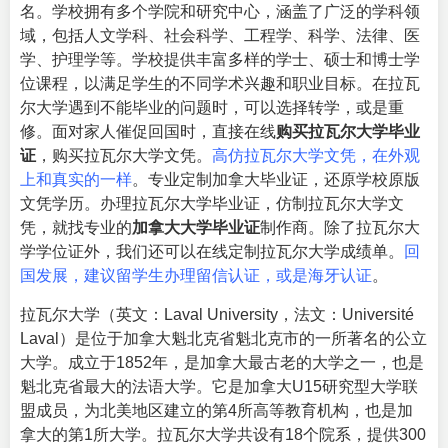
名。学校拥有多个学院和研究中心，涵盖了广泛的学科领
域，包括人文学科、社会科学、工程学、科学、法律、医
学、护理学等。学校提供丰富多样的学士、硕士和博士学
位课程，以满足学生的不同学术兴趣和职业目标。在拉瓦
尔大学遇到不能毕业的问题时，可以选择转学，或是重
修。面对家人催促回国时，直接在线
购买拉瓦尔大学毕业
证
，购买拉瓦尔大学文凭。
高仿拉瓦尔大学文凭，在外观
上和真实的一样
。专业定制加拿大毕业证，还原学校原版
文凭学历。办理拉瓦尔大学毕业证，仿制拉瓦尔大学文
凭，就找专业的
加拿大大学毕业证
制作商。除了拉瓦尔大
学学位证外，我们还可以在线定制拉瓦尔大学成绩单。
回
国发展，建议留学生办理留信认证，或是海牙认证
。
拉瓦尔大学（英文：Laval University，法文：
Université
Laval
）是位于加拿大魁北克省魁北克市的一所著名的公立
大学。成立于1852年，是加拿大最古老的大学之一，也是
魁北克省最大的法语大学。它是加拿大U15研究型大学联
盟成员，为北美地区建立的第4所高等教育机构，也是加
拿大的第1所大学。拉瓦尔大学共设有18个院系，提供300