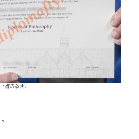
（点击放大）
久？
？
？