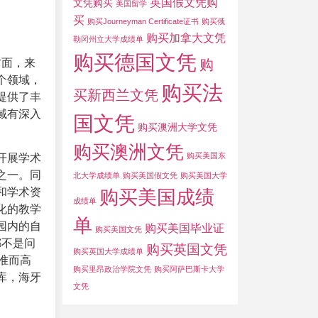
英国假文凭购
文凭购买
美国留学
买
购买Journeyman Certificate证书
购买俄
购买加拿大文凭
勒冈州立大学成绩单
购买德国文凭
方面，来
购
个领域，
购买法
买新西兰文凭
提供了丰
域有深入
国文凭
购买澳洲大学文凭
购买澳洲文凭
购买美国东
开展学术
之一。同
北大学成绩单
购买美国假文凭
购买美国大学
购买美国成绩
和学术资
成绩单
化的教学
单
园内的自
购买美国毕业证
购买美国文凭
都不是问
购买英国文凭
购买英国大学成绩单
标准而高
购买里昂政治学院文凭
购买阿萨巴斯卡大学
库，海牙
文凭