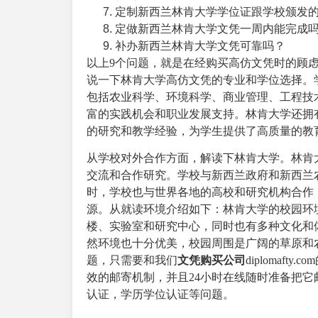
定制新西兰林肯大学学位证跟学校颁发
定做新西兰林肯大学文凭一周内能完成
补办新西兰林肯大学文凭可靠吗？
以上9个问题，就是在经购买高仿文凭时的顾
说一下林肯大学高仿文凭的专业和学位选择。
包括农业科学、环境科学、商业管理、工程技
富的实践机会和职业发展支持。林肯大学还拥
的研究和教学经验，为学生提供了高质量的教
从学校对外合作方面，解读下林肯大学。林肯
交流和合作研究。学校与新西兰政府和新西兰
时，学校也与世界各地的高校和研究机构合作
源。
从就读环境介绍如下：林肯大学的校园环
楼、实验室和研究中心，同时也有多种文化和
然环境也十分优美，校园周围是广阔的草原和
题，只需要和我们
文凭购买公司
diploma
效的邮寄机制，并且24小时在线随时准备把
认证，学历学位认证等问题。