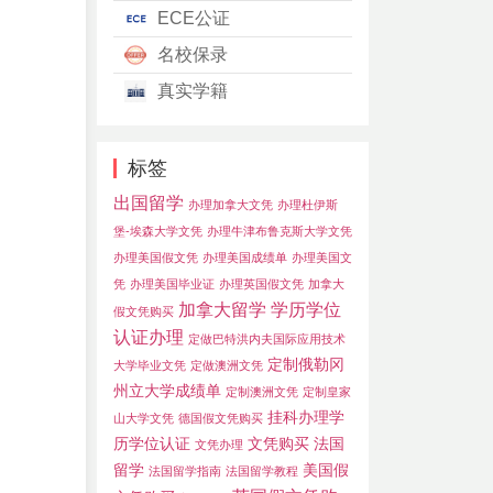
ECE公证
名校保录
真实学籍
标签
出国留学
办理加拿大文凭
办理杜伊斯
堡-埃森大学文凭
办理牛津布鲁克斯大学文凭
办理美国假文凭
办理美国成绩单
办理美国文
凭
办理美国毕业证
办理英国假文凭
加拿大
加拿大留学
学历学位
假文凭购买
认证办理
定做巴特洪内夫国际应用技术
定制俄勒冈
大学毕业文凭
定做澳洲文凭
州立大学成绩单
定制澳洲文凭
定制皇家
挂科办理学
山大学文凭
德国假文凭购买
历学位认证
文凭购买
法国
文凭办理
留学
美国假
法国留学指南
法国留学教程