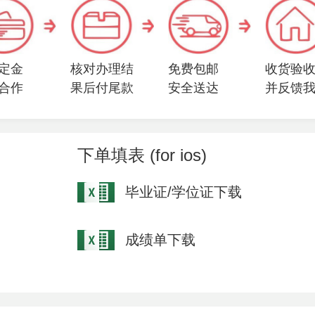
定金
核对办理结
免费包邮
收货验
合作
果后付尾款
安全送达
并反馈
下单填表 (for ios)
毕业证/学位证下载
成绩单下载