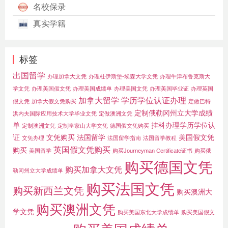
名校保录
真实学籍
标签
出国留学
办理加拿大文凭
办理杜伊斯堡-埃森大学文凭
办理牛津布鲁克斯大
学文凭
办理美国假文凭
办理美国成绩单
办理美国文凭
办理美国毕业证
办理英国
加拿大留学
学历学位认证办理
假文凭
加拿大假文凭购买
定做巴特
定制俄勒冈州立大学成绩
洪内夫国际应用技术大学毕业文凭
定做澳洲文凭
单
挂科办理学历学位认
定制澳洲文凭
定制皇家山大学文凭
德国假文凭购买
证
文凭购买
法国留学
美国假文凭
文凭办理
法国留学指南
法国留学教程
英国假文凭购买
购买
美国留学
购买Journeyman Certificate证书
购买俄
购买德国文凭
购买加拿大文凭
勒冈州立大学成绩单
购买法国文凭
购买新西兰文凭
购买澳洲大
购买澳洲文凭
学文凭
购买美国东北大学成绩单
购买美国假文