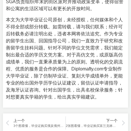
SGA负责组织年末的街区派对并推动政策变革，使得宿舍
和公寓的生活区域可以有更长的开放时间。
本文为大学毕业证公司原创，未经授权，任何媒体和个人
不得全部或部分转载。如需转载，请与我们联系；经许可
后转载务必请注明出处，违者本网将依法追究。作为专业
的留学生出国、回国指导公司，我们一直致力于研究和改
善留学生挂科问题。针对不同的学位文凭需求，我们能定
制出最合适的学历文凭方案。对于高仿文凭，或原版高仿
成绩单，我们一直秉承质量为上的原则。透明化的交易流
程、优质的服务是合作的保障。
Diplomafty.com
专业制作
大学
毕业证
，除了仿制毕业证、复刻大学成绩单外，更能
专业的给出国外学历学位认证建议，留信认证申请指导，
及海牙认证咨询。针对出国学生，出具名校保录服务；针
对想要真实学籍的学生，给出真实学籍建议。
上一个
下一个
3个图看懂，毕业证购买俄亥俄州立大学的方法。
2张图看懂，毕业证购买富兰克林大学在线推荐。