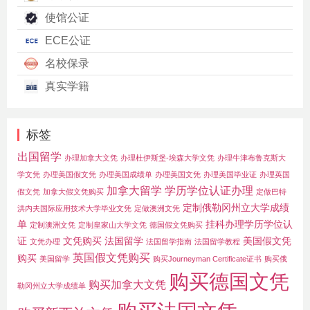
使馆公证
ECE公证
名校保录
真实学籍
标签
出国留学
办理加拿大文凭
办理杜伊斯堡-埃森大学文凭
办理牛津布鲁克斯大
学文凭
办理美国假文凭
办理美国成绩单
办理美国文凭
办理美国毕业证
办理英国
加拿大留学
学历学位认证办理
假文凭
加拿大假文凭购买
定做巴特
定制俄勒冈州立大学成绩
洪内夫国际应用技术大学毕业文凭
定做澳洲文凭
单
挂科办理学历学位认
定制澳洲文凭
定制皇家山大学文凭
德国假文凭购买
证
文凭购买
法国留学
美国假文凭
文凭办理
法国留学指南
法国留学教程
英国假文凭购买
购买
美国留学
购买Journeyman Certificate证书
购买俄
购买德国文凭
购买加拿大文凭
勒冈州立大学成绩单