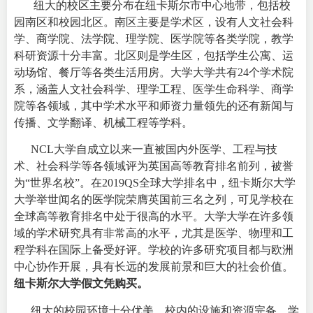
纽大的校区主要分布在纽卡斯尔市中心地带，包括校
园南区和校园北区。南区主要是学术区，设有人文社会科
学、商学院、法学院、理学院、医学院等各类学院，教学
科研资源十分丰富。北区则是学生区，包括学生公寓、运
动场馆、餐厅等各类生活用房。
大学大学共有24个学术院
系，涵盖人文社会科学、理学工程、医学生命科学、商学
院等各领域，其中学术水平和师资力量领先的还有新闻与
传播、文学翻译、机械工程等学科。
NCL大学自成立以来一直被国内外医学、工程与技
术、社会科学等各领域评为英国高等教育排名前列，被誉
为“世界名校”。在2019QS全球大学排名中，纽卡斯尔大学
大学举世闻名的医学院荣膺英国前三名之列，可见学校在
全球高等教育排名中处于很高的水平。
大学大学在许多领
域的学术研究具有非常高的水平，尤其是医学、物理和工
程学科在国际上备受好评。学校的许多研究项目都与欧洲
中心协作开展，具有长远的发展前景和巨大的社会价值。
纽卡斯尔大学假文凭购买。
纽大的校园环境十分优美，校内的设施和资源完备。学