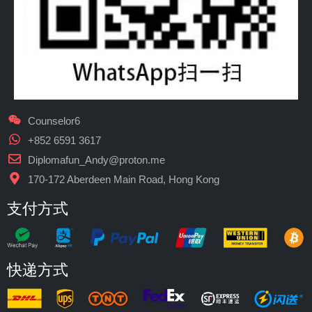
Counselor6
+852 6591 3617
Diplomafun_Andy@proton.me
170-172 Aberdeen Main Road, Hong Kong
支付方式
快递方式