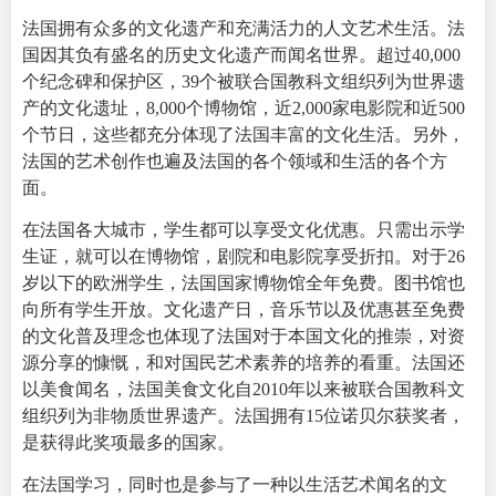
法国拥有众多的文化遗产和充满活力的
人文艺术
生活。法
国因其负有盛名的历史文化遗产而闻名世界。超过40,000
个纪念碑和保护区，39个被联合国教科文组织列为世界遗
产的文化遗址，8,000个博物馆，近2,000家电影院和近500
个节日，这些都充分体现了法国丰富的文化生活。
另外，
法国的艺术创作也遍及法国的各个领域和生活的各个方
面。
在法国各大城市，学生都可以享受文化优惠。只需出示学
生证，就可以在博物馆，剧院和电影院享受折扣。对于26
岁以下的欧洲学生，法国国家博物馆全年免费。图书馆也
向所有学生开放。文化遗产日，音乐节以及优惠甚至免费
的文化普及理念也体现了法国对于本国文化的推崇，对资
源分享的慷慨，和对国民艺术素养的培养的看重。
法国还
以美食闻名，法国美食文化自2010年以来被联合国教科文
组织列为非物质世界遗产。
法国拥有15位诺贝尔获奖者，
是获得此奖项最多的国家。
在法国学习，同时也是参与了一种以生活艺术闻名的文