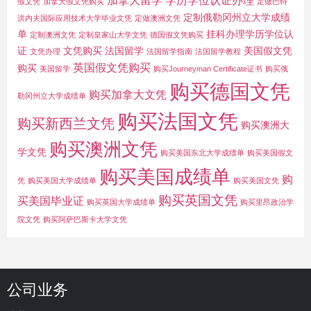
假文凭
加拿大假文凭购买
定做巴特
定制俄勒冈州立大学成绩
洪内夫国际应用技术大学毕业文凭
定做澳洲文凭
单
挂科办理学历学位认
定制澳洲文凭
定制皇家山大学文凭
德国假文凭购买
证
文凭购买
法国留学
美国假文凭
文凭办理
法国留学指南
法国留学教程
英国假文凭购买
购买
美国留学
购买Journeyman Certificate证书
购买俄
购买德国文凭
购买加拿大文凭
勒冈州立大学成绩单
购买法国文凭
购买新西兰文凭
购买澳洲大
购买澳洲文凭
学文凭
购买美国东北大学成绩单
购买美国假文
购买美国成绩单
购
凭
购买美国大学成绩单
购买美国文凭
购买英国文凭
买美国毕业证
购买英国大学成绩单
购买里昂政治学
院文凭
购买阿萨巴斯卡大学文凭
公司业务