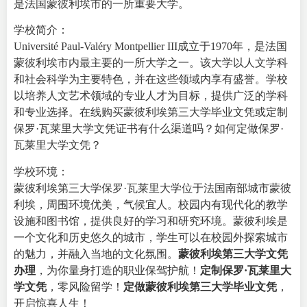
是法国蒙彼利埃市的一所重要大学。
学校简介：
Université Paul-Valéry Montpellier III成立于1970年，是法国
蒙彼利埃市内最主要的一所大学之一。该大学以人文学科
和社会科学为主要特色，并在这些领域内享有盛誉。学校
以培养人文艺术领域的专业人才为目标，提供广泛的学科
和专业选择。在线购买蒙彼利埃第三大学毕业文凭或定制
保罗·瓦莱里大学文凭证书有什么渠道吗？如何定做保罗·
瓦莱里大学文凭？
学校环境：
蒙彼利埃第三大学保罗·瓦莱里大学位于法国南部城市蒙彼
利埃，周围环境优美，气候宜人。校园内有现代化的教学
设施和图书馆，提供良好的学习和研究环境。蒙彼利埃是
一个文化和历史悠久的城市，学生可以在校园外探索城市
的魅力，并融入当地的文化氛围。
蒙彼利埃第三大学文凭
办理
，为你量身打造的职业保驾护航！
定制保罗·瓦莱里大
学文凭
，零风险留学！
定做蒙彼利埃第三大学毕业文凭
，
开启惊喜人生！