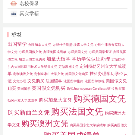
名校保录
真实学籍
标签
出国留学
办理加拿大文凭
办理杜伊斯堡-埃森大学文凭
办理牛津布鲁克斯大
学文凭
办理美国假文凭
办理美国成绩单
办理美国文凭
办理美国毕业证
办理英国
加拿大留学
学历学位认证办理
假文凭
加拿大假文凭购买
定做巴特
定制俄勒冈州立大学成绩
洪内夫国际应用技术大学毕业文凭
定做澳洲文凭
单
挂科办理学历学位认
定制澳洲文凭
定制皇家山大学文凭
德国假文凭购买
证
文凭购买
法国留学
美国假文凭
文凭办理
法国留学指南
法国留学教程
英国假文凭购买
购买
美国留学
购买Journeyman Certificate证书
购买俄
购买德国文凭
购买加拿大文凭
勒冈州立大学成绩单
购买法国文凭
购买新西兰文凭
购买澳洲大
购买澳洲文凭
学文凭
购买美国东北大学成绩单
购买美国假文