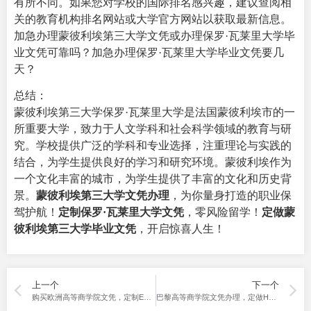
有所不同。如果您对学校的国际排名感兴趣，建议查阅相
关的教育机构排名网站或大学官方网站以获取最新信息。
加急办理蒙彼利埃第三大学文凭或办理保罗·瓦莱里大学毕
业文凭可靠吗？加急办理保罗·瓦莱里大学毕业文凭要几
天？
总结：
蒙彼利埃第三大学保罗·瓦莱里大学是法国蒙彼利埃市的一
所重要大学，致力于人文学科和社会科学领域的教育与研
究。学校提供广泛的学科和专业选择，注重理论与实践的
结合，为学生提供良好的学习和研究环境。蒙彼利埃作为
一个文化丰富的城市，为学生提供了丰富的文化和历史背
景。
蒙彼利埃第三大学文凭办理
，为你量身打造的职业保
驾护航！
定制保罗·瓦莱里大学文凭
，零风险留学！
定做蒙
彼利埃第三大学毕业文凭
，开启惊喜人生！
上一个
下一个
购买欧洲高等商学院文凭，定制ESCP文凭证书！
巴黎高等商学院文凭办理，定做HEC Paris文凭证书！