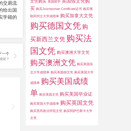
英国假文凭购
文凭购买
美国留学
的交易流
买
购买Journeyman Certificate证书
购买俄
的给出国
购买加拿大文凭
勒冈州立大学成绩单
实学籍的
购买德国文凭
购
购买法
买新西兰文凭
国文凭
购买澳洲大学文凭
下一个
毕业证？
购买澳洲文凭
购买美国东
北大学成绩单
购买美国假文凭
购买美国大学
购买美国成绩
成绩单
单
购买美国毕业证
购买美国文凭
购买英国文凭
购买英国大学成绩单
购买里昂政治学院文凭
购买阿萨巴斯卡大学
文凭