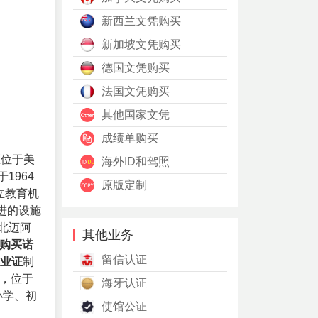
新西兰文凭购买
新加坡文凭购买
德国文凭购买
法国文凭购买
其他国家文凭
成绩单购买
区位于美
海外ID和驾照
1964
原版定制
立教育机
进的设施
北迈阿
其他业务
购买诺
留信认证
业证
制
务，位于
海牙认证
小学、初
使馆公证