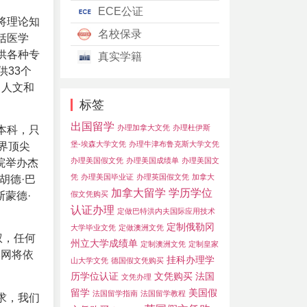
ECE公证
将理论知
名校保录
括医学
供各种专
真实学籍
33个
、人文和
标签
出国留学
办理加拿大文凭
办理杜伊斯
本科，只
堡-埃森大学文凭
办理牛津布鲁克斯大学文凭
界顶尖
办理美国假文凭
办理美国成绩单
办理美国文
院举办杰
凭
办理美国毕业证
办理英国假文凭
加拿大
胡德·巴
加拿大留学
学历学位
斯蒙德·
假文凭购买
认证办理
定做巴特洪内夫国际应用技术
定制俄勒冈
大学毕业文凭
定做澳洲文凭
权，任何
州立大学成绩单
定制澳洲文凭
定制皇家
本网将依
挂科办理学
山大学文凭
德国假文凭购买
历学位认证
文凭购买
法国
文凭办理
留学
美国假
法国留学指南
法国留学教程
求，我们