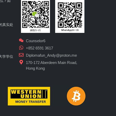
什么？如
的真实处
Counselor6
+852 6591 3617
Diplomafun_Andy@proton.me
大学学位
170-172 Aberdeen Main Road,
Hong Kong