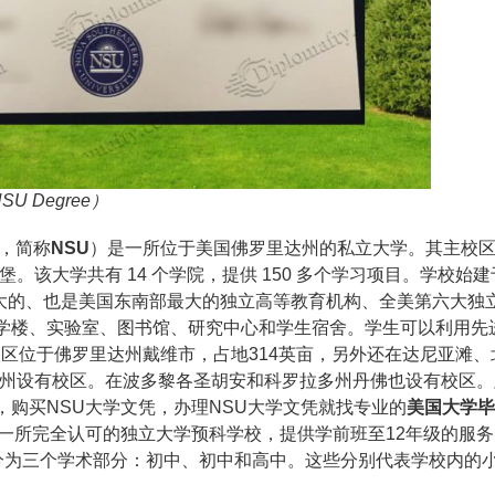
U Degree）
，简称
NSU
）是一所位于美国佛罗里达州的私立大学。其主校
该大学共有 14 个学院，提供 150 多个学习项目。学校始建于
最大的、也是美国东南部最大的独立高等教育机构、全美第六大独
学楼、实验室、图书馆、研究中心和学生宿舍。学生可以利用先
校区位于佛罗里达州戴维市，占地314英亩，另外还在达尼亚滩、
达州设有校区。在波多黎各圣胡安和科罗拉多州丹佛也设有校区。
，购买NSU大学文凭，办理NSU大学文凭就找专业的
美国大学毕
一所完全认可的独立大学预科学校，提供学前班至12年级的服
，分为三个学术部分：初中、初中和高中。这些分别代表学校内的