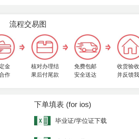
流程交易图
定金
核对办理结
免费包邮
收货验
合作
果后付尾款
安全送达
并反馈
下单填表 (for ios)
毕业证/学位证下载