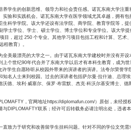
培养学生的创新思维、领导力和社会责任感。诺瓦东南大学注重
、实验和实践机会。诺瓦东南大学在医学领域尤其卓越，拥有包
卫生科学学院。该大学还设有法学院、商学院、教育学院等，提
副学士学位、学士、硕士学位、博士学位和专业学位。该大学提供
学习项目，超过 250 个专业。其他学习项目包括工程和计算、艺术
远程教育）。
为全美最漂亮的大学之一。由于诺瓦东南大学建校时并没有开设
到上个世纪90年代合并了东南大学以后才有本科生教育，成为世
，允许学生自愿聆听从校园外带来的演讲者的演讲。法夸尔荣誉学
和知名人士来到校园。过去的演讲者包括萨尔曼·拉什迪、总理埃
德沃德、埃利·威塞尔、保罗·布雷默、杰克·科沃尔基安博士、德
LOMAFTY，官网地址
https://diplomafun.com/
）原创，未经授
与DIPLOMAFTY联系；经许可后转载务必请注明出处，违者
一直致力于研究和改善留学生挂科问题。针对不同的学位文凭需