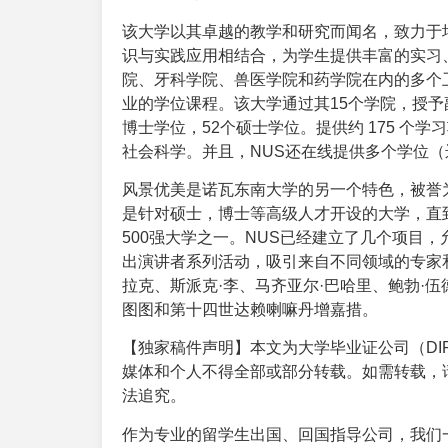
该大学以其卓越的教学和研究而闻名，致力于
识与实践应用相结合，为学生提供丰富的实习
院、牙科学院、兽医学院和药学院在内的多个
业的学位课程。该大学通过其15个学院，授予
博士学位，52个硕士学位。提供约 175 个
社会科学。并且，NUS还在线提供多个学位（
风景优美是诺瓦东南大学的另一个特色，被誉
是针对硕士，博士等高级人才开设的大学，直
500强大学之一。NUS已经建立了几个项目
出演讲者系列活动，吸引来自不同领域的专家
拉克、斯派克·李、马齐亚尔·巴哈里、鲍勃·伍
图图和第十四世达赖喇嘛丹增嘉措。
【独家稿件声明】本文为大学毕业证公司（DIP
媒体和个人不得全部或部分转载。如需转载，请
法追究。
作为专业的留学生出国、回国指导公司，我们